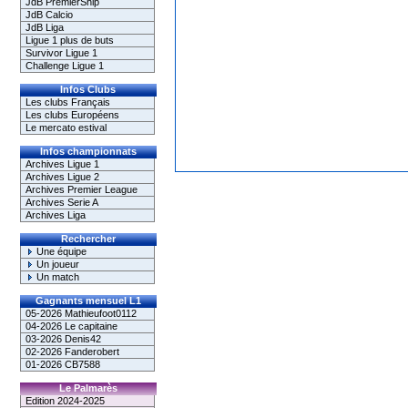
JdB PremierShip
JdB Calcio
JdB Liga
Ligue 1 plus de buts
Survivor Ligue 1
Challenge Ligue 1
Infos Clubs
Les clubs Français
Les clubs Européens
Le mercato estival
Infos championnats
Archives Ligue 1
Archives Ligue 2
Archives Premier League
Archives Serie A
Archives Liga
Rechercher
Une équipe
Un joueur
Un match
Gagnants mensuel L1
05-2026 Mathieufoot0112
04-2026 Le capitaine
03-2026 Denis42
02-2026 Fanderobert
01-2026 CB7588
Le Palmarès
Edition 2024-2025