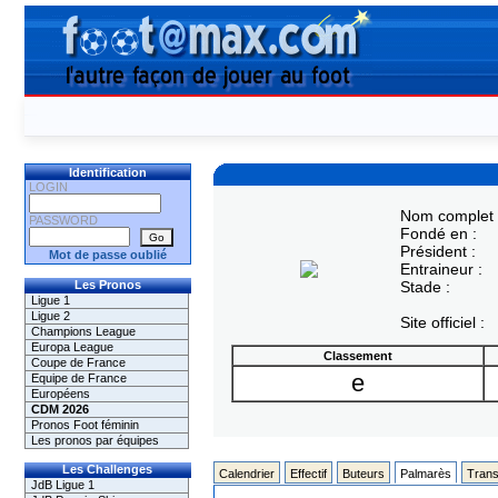
Identification
LOGIN
Nom complet 
PASSWORD
Fondé en :
Président :
Mot de passe oublié
Entraineur :
Les Pronos
Stade :
Ligue 1
Ligue 2
Site officiel :
Champions League
Europa League
Classement
Coupe de France
e
Equipe de France
Européens
CDM 2026
Pronos Foot féminin
Les pronos par équipes
Les Challenges
Calendrier
Effectif
Buteurs
Palmarès
Trans
JdB Ligue 1