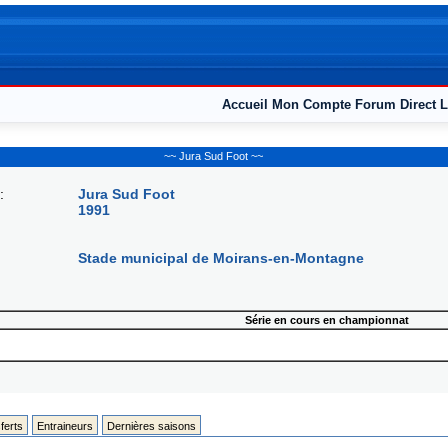
Accueil
Mon Compte
Forum
Direct L
~~ Jura Sud Foot ~~
:
Jura Sud Foot
1991
Stade municipal de Moirans-en-Montagne
Série en cours en championnat
ferts
Entraineurs
Dernières saisons