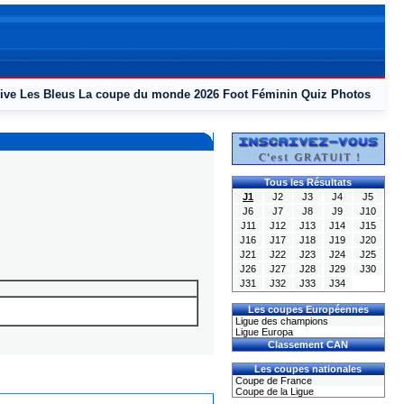
ive
Les Bleus
La coupe du monde 2026
Foot Féminin
Quiz
Photos
Tous les Résultats
J1
J2
J3
J4
J5
J6
J7
J8
J9
J10
J11
J12
J13
J14
J15
J16
J17
J18
J19
J20
J21
J22
J23
J24
J25
J26
J27
J28
J29
J30
J31
J32
J33
J34
Les coupes Européennes
Ligue des champions
Ligue Europa
Classement CAN
Les coupes nationales
Coupe de France
Coupe de la Ligue