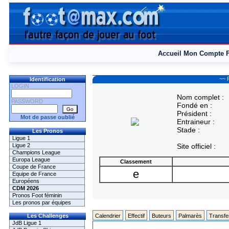
Accueil
Mon Compte
~~ F
Identification
LOGIN
Nom complet :
PASSWORD
Fondé en :
Président :
Mot de passe oublié
Entraineur :
Stade :
Les Pronos
Ligue 1
Ligue 2
Site officiel :
Champions League
Europa League
Classement
Coupe de France
e
Equipe de France
Européens
CDM 2026
Pronos Foot féminin
Les pronos par équipes
Les Challenges
Calendrier
Effectif
Buteurs
Palmarès
Transfe
JdB Ligue 1