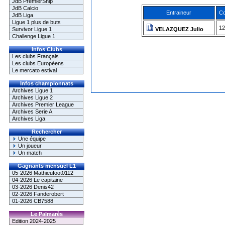
JdB PremierShip
JdB Calcio
Entraineur
Co
JdB Liga
Ligue 1 plus de buts
12
Survivor Ligue 1
VELAZQUEZ Julio
Challenge Ligue 1
Infos Clubs
Les clubs Français
Les clubs Européens
Le mercato estival
Infos championnats
Archives Ligue 1
Archives Ligue 2
Archives Premier League
Archives Serie A
Archives Liga
Rechercher
Une équipe
Un joueur
Un match
Gagnants mensuel L1
05-2026 Mathieufoot0112
04-2026 Le capitaine
03-2026 Denis42
02-2026 Fanderobert
01-2026 CB7588
Le Palmarès
Edition 2024-2025