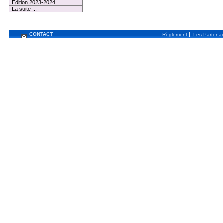
Edition 2023-2024
La suite ...
CONTACT
|
Règlement
Les Partenai