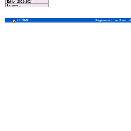
Edition 2023-2024
La suite ...
CONTACT
|
Règlement
Les Partenai