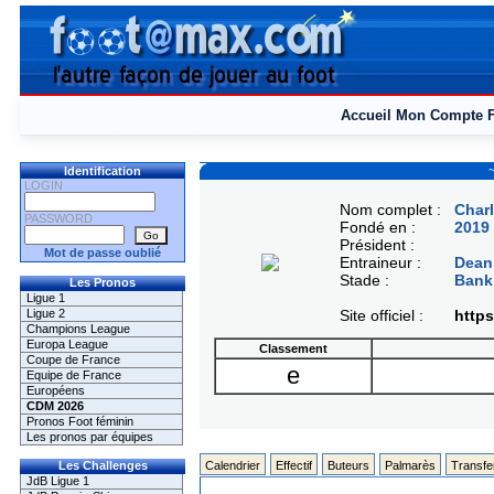
Accueil
Mon Compte
~
Identification
LOGIN
Nom complet :
Charl
PASSWORD
Fondé en :
2019
Président :
Mot de passe oublié
Entraineur :
Dean
Stade :
Bank
Les Pronos
Ligue 1
Ligue 2
Site officiel :
https
Champions League
Europa League
Classement
Coupe de France
e
Equipe de France
Européens
CDM 2026
Pronos Foot féminin
Les pronos par équipes
Les Challenges
Calendrier
Effectif
Buteurs
Palmarès
Transfe
JdB Ligue 1