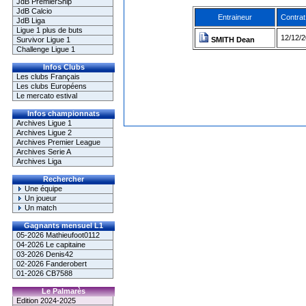
JdB PremierShip
JdB Calcio
Entraineur
Contrat
JdB Liga
Ligue 1 plus de buts
12/12/2
Survivor Ligue 1
SMITH Dean
Challenge Ligue 1
Infos Clubs
Les clubs Français
Les clubs Européens
Le mercato estival
Infos championnats
Archives Ligue 1
Archives Ligue 2
Archives Premier League
Archives Serie A
Archives Liga
Rechercher
Une équipe
Un joueur
Un match
Gagnants mensuel L1
05-2026 Mathieufoot0112
04-2026 Le capitaine
03-2026 Denis42
02-2026 Fanderobert
01-2026 CB7588
Le Palmarès
Edition 2024-2025