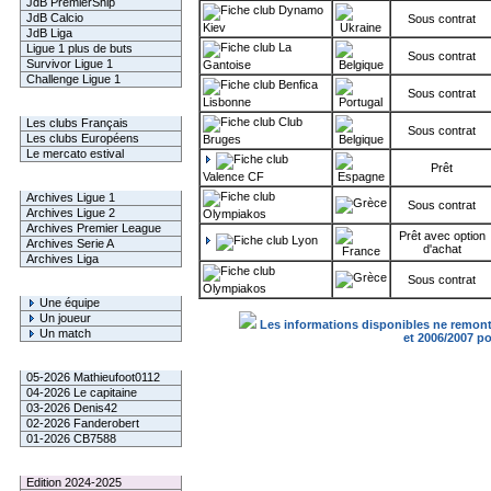
JdB PremierShip
Dynamo
JdB Calcio
Sous contrat
Kiev
JdB Liga
La
Ligue 1 plus de buts
Sous contrat
Survivor Ligue 1
Gantoise
Challenge Ligue 1
Benfica
Sous contrat
Lisbonne
Infos Clubs
Club
Les clubs Français
Sous contrat
Les clubs Européens
Bruges
Le mercato estival
Prêt
Valence CF
Infos championnats
Archives Ligue 1
Sous contrat
Archives Ligue 2
Olympiakos
Archives Premier League
Prêt avec option
Lyon
Archives Serie A
d'achat
Archives Liga
Sous contrat
Rechercher
Olympiakos
Une équipe
Un joueur
Les informations disponibles ne remonte
Un match
et 2006/2007 p
Gagnants mensuel L1
05-2026 Mathieufoot0112
04-2026 Le capitaine
03-2026 Denis42
02-2026 Fanderobert
01-2026 CB7588
Le Palmarès
Edition 2024-2025