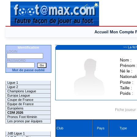
Accueil
Mon Compte
~~ La f
Identification
LOGIN
Nom :
PASSWORD
Prénom 
Mot de passe oublié
Né le :
Nationali
Les Pronos
Poste :
Ligue 1
Ligue 2
Taille :
Champions League
Poids :
Europa League
Coupe de France
Equipe de France
Européens
Fiche joueur 
CDM 2026
Pronos Foot féminin
Les pronos par équipes
Club
Pays
Type
Les Challenges
JdB Ligue 1