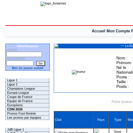
Accueil
Mon Compte
~~ La f
Identification
LOGIN
Nom :
PASSWORD
Prénom 
Né le :
Mot de passe oublié
Nationali
Les Pronos
Poste :
Ligue 1
Taille :
Ligue 2
Poids :
Champions League
Europa League
Coupe de France
Equipe de France
Fiche joueur 
Européens
CDM 2026
Pronos Foot féminin
Les pronos par équipes
Club
Pays
Type
Mon
Les Challenges
JdB Ligue 1
Sous
Sochaux