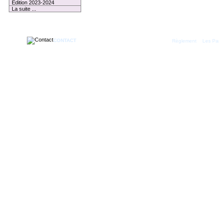
Edition 2023-2024
La suite ...
1 membre connecté
CONTACT
|
Règlement
Les Par