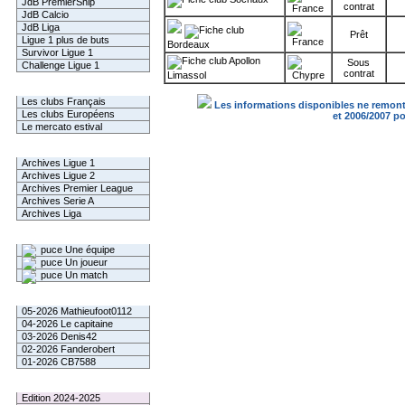
JdB PremierShip
contrat
JdB Calcio
JdB Liga
Prêt
Ligue 1 plus de buts
Bordeaux
Survivor Ligue 1
Apollon
Sous
Challenge Ligue 1
contrat
Limassol
Infos Clubs
Les clubs Français
Les informations disponibles ne remonte
Les clubs Européens
et 2006/2007 p
Le mercato estival
Infos championnats
Archives Ligue 1
Archives Ligue 2
Archives Premier League
Archives Serie A
Archives Liga
Rechercher
Une équipe
Un joueur
Un match
Gagnants mensuel L1
05-2026 Mathieufoot0112
04-2026 Le capitaine
03-2026 Denis42
02-2026 Fanderobert
01-2026 CB7588
Le Palmarès
Edition 2024-2025