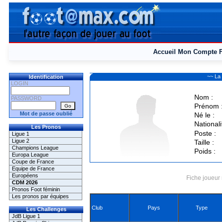
Accueil
Mon Compte
~~ La
Identification
LOGIN
Nom :
PASSWORD
Prénom 
Mot de passe oublié
Né le :
Nationali
Les Pronos
Poste :
Ligue 1
Ligue 2
Taille :
Champions League
Poids :
Europa League
Coupe de France
Equipe de France
Européens
Fiche joueur 
CDM 2026
Pronos Foot féminin
Les pronos par équipes
Club
Pays
Type
Les Challenges
JdB Ligue 1