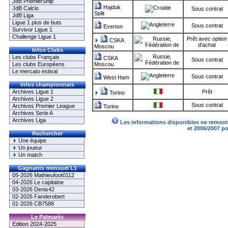
JdB PremierShip
Hajduk
JdB Calcio
Sous contrat
Split
JdB Liga
Ligue 1 plus de buts
Sous contrat
Everton
Survivor Ligue 1
Challenge Ligue 1
Prêt avec option
CSKA
d'achat
Moscou
Infos Clubs
Les clubs Français
CSKA
Sous contrat
Les clubs Européens
Moscou
Le mercato estival
Sous contrat
West Ham
Infos championnats
Archives Ligue 1
Prêt
Torino
Archives Ligue 2
Sous contrat
Archives Premier League
Torino
Archives Serie A
Archives Liga
Les informations disponibles ne remonte
et 2006/2007 p
Rechercher
Une équipe
Un joueur
Un match
Gagnants mensuel L1
05-2026 Mathieufoot0112
04-2026 Le capitaine
03-2026 Denis42
02-2026 Fanderobert
01-2026 CB7588
Le Palmarès
Edition 2024-2025