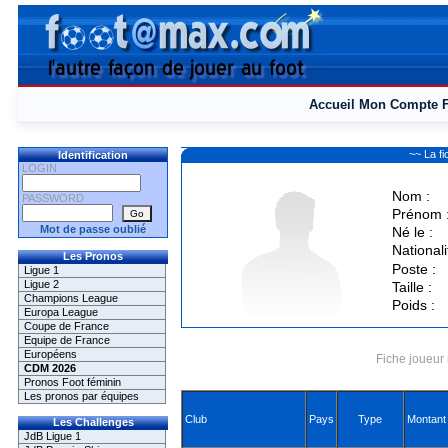
Accueil
Mon Compte
~~ La f
Identification
LOGIN
Nom :
PASSWORD
Prénom 
Mot de passe oublié
Né le :
Nationali
Les Pronos
Poste :
Ligue 1
Ligue 2
Taille :
Champions League
Poids :
Europa League
Coupe de France
Equipe de France
Européens
Fiche joueur 
CDM 2026
Pronos Foot féminin
Les pronos par équipes
Club
Pays
Type
Montant
Les Challenges
JdB Ligue 1