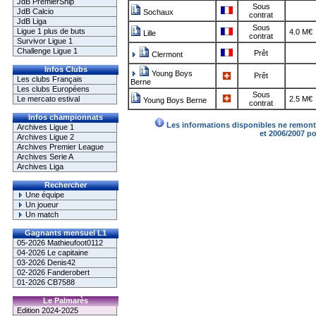
JdB PremierShip
Sous
JdB Calcio
Sochaux
contrat
JdB Liga
Sous
Ligue 1 plus de buts
4.0 M€
Lille
contrat
Survivor Ligue 1
Challenge Ligue 1
Prêt
Clermont
Infos Clubs
Young Boys
Prêt
Les clubs Français
Berne
Les clubs Européens
Sous
Le mercato estival
2.5 M€
Young Boys Berne
contrat
Infos championnats
Les informations disponibles ne remonte
Archives Ligue 1
et 2006/2007 p
Archives Ligue 2
Archives Premier League
Archives Serie A
Archives Liga
Rechercher
Une équipe
Un joueur
Un match
Gagnants mensuel L1
05-2026 Mathieufoot0112
04-2026 Le capitaine
03-2026 Denis42
02-2026 Fanderobert
01-2026 CB7588
Le Palmarès
Edition 2024-2025