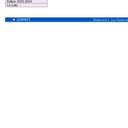
Edition 2023-2024
La suite ...
CONTACT
|
Règlement
Les Partenai