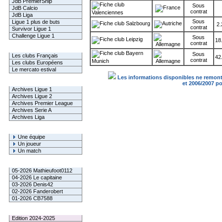
JdB PremierShip
Sous
JdB Calcio
contrat
Valenciennes
JdB Liga
Sous
Ligue 1 plus de buts
Salzbourg
2.
contrat
Survivor Ligue 1
Challenge Ligue 1
Sous
Leipzig
18
contrat
Infos Clubs
Bayern
Sous
Les clubs Français
42
contrat
Munich
Les clubs Européens
Le mercato estival
Les informations disponibles ne remonte
Infos championnats
et 2006/2007 p
Archives Ligue 1
Archives Ligue 2
Archives Premier League
Archives Serie A
Archives Liga
Rechercher
Une équipe
Un joueur
Un match
Gagnants mensuel L1
05-2026 Mathieufoot0112
04-2026 Le capitaine
03-2026 Denis42
02-2026 Fanderobert
01-2026 CB7588
Le Palmarès
Edition 2024-2025