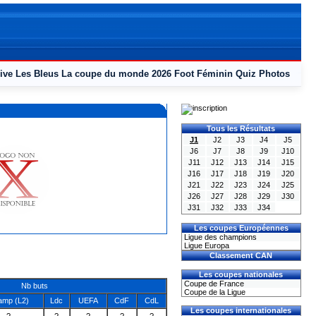
ive
Les Bleus
La coupe du monde 2026
Foot Féminin
Quiz
Photos
Tous les Résultats
J1
J2
J3
J4
J5
J6
J7
J8
J9
J10
J11
J12
J13
J14
J15
J16
J17
J18
J19
J20
J21
J22
J23
J24
J25
J26
J27
J28
J29
J30
J31
J32
J33
J34
Les coupes Européennes
Ligue des champions
Ligue Europa
Classement CAN
Les coupes nationales
Coupe de France
Nb buts
Coupe de la Ligue
mp (L2)
Ldc
UEFA
CdF
CdL
Les coupes internationales