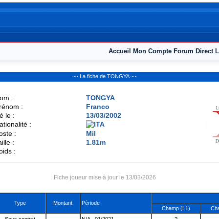
Accueil
Mon Compte
Forum
Direct L
~~ La fiche de TONGYA ~~
om :
TONGYA
rénom :
Franco
é le :
13/03/2002
ationalité :
oste :
Mil
ille :
1.81m
oids :
Fiche joueur mise à jour le 13/03/2026
Type
Montant
Pèriode
Champ (L1)
Cha