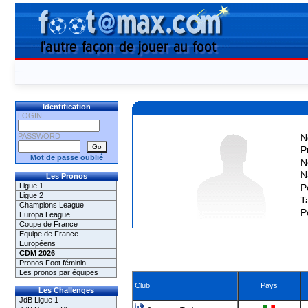
Identification
LOGIN
PASSWORD
N
P
Mot de passe oublié
N
N
Les Pronos
Ligue 1
P
Ligue 2
Ta
Champions League
P
Europa League
Coupe de France
Equipe de France
Européens
CDM 2026
Pronos Foot féminin
Les pronos par équipes
Club
Pays
Les Challenges
JdB Ligue 1