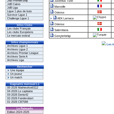
JdB PremierShip
Juventus Turin
JdB Calcio
Marseille
JdB Liga
Ligue 1 plus de buts
Odense
Survivor Ligue 1
Challenge Ligue 1
AEK Larnaca
Odense
Infos Clubs
Les clubs Français
Salernitana
Les clubs Européens
Le mercato estival
Gençlerbirligi
Infos championnats
Les i
Archives Ligue 1
Archives Ligue 2
Archives Premier League
Archives Serie A
Archives Liga
Rechercher
Une équipe
Un joueur
Un match
Gagnants mensuel L1
05-2026 Mathieufoot0112
04-2026 Le capitaine
03-2026 Denis42
02-2026 Fanderobert
01-2026 CB7588
Le Palmarès
Edition 2024-2025