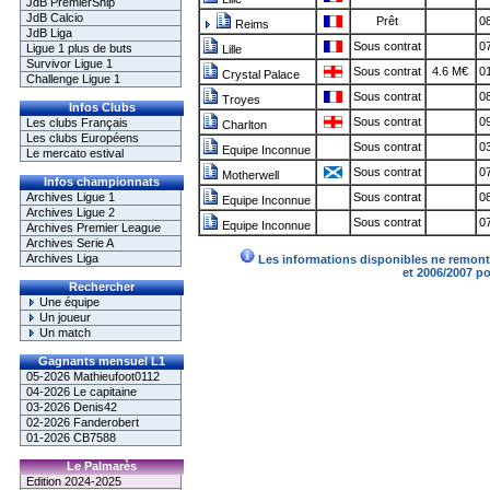
JdB PremierShip
JdB Calcio
Prêt
08
Reims
JdB Liga
Sous contrat
07
Ligue 1 plus de buts
Lille
Survivor Ligue 1
Sous contrat
4.6 M€
01
Crystal Palace
Challenge Ligue 1
Sous contrat
08
Troyes
Infos Clubs
Sous contrat
09
Les clubs Français
Charlton
Les clubs Européens
Sous contrat
03
Equipe Inconnue
Le mercato estival
Sous contrat
07
Motherwell
Infos championnats
Archives Ligue 1
Sous contrat
08
Equipe Inconnue
Archives Ligue 2
Sous contrat
07
Equipe Inconnue
Archives Premier League
Archives Serie A
Archives Liga
Les informations disponibles ne remonte
et 2006/2007 p
Rechercher
Une équipe
Un joueur
Un match
Gagnants mensuel L1
05-2026 Mathieufoot0112
04-2026 Le capitaine
03-2026 Denis42
02-2026 Fanderobert
01-2026 CB7588
Le Palmarès
Edition 2024-2025