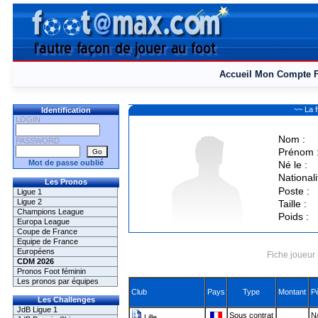
Accueil
Mon Compte
~~ La 
Identification
LOGIN
Nom :
PASSWORD
Prénom 
Mot de passe oublié
Né le :
Nationali
Les Pronos
Poste :
Ligue 1
Ligue 2
Taille :
Champions League
Poids :
Europa League
Coupe de France
Equipe de France
Européens
Fiche joueur 
CDM 2026
Pronos Foot féminin
Les pronos par équipes
Club
Pays
Type
Montant
P
Les Challenges
JdB Ligue 1
Sous contrat
N/
Lille