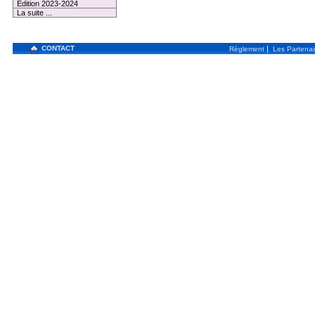
Edition 2023-2024
La suite ...
CONTACT
|
Règlement
Les Partenai