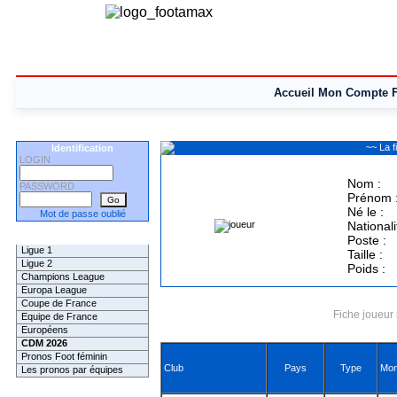
Accueil
Mon Compte
~~ La 
Identification
LOGIN
Nom :
PASSWORD
Prénom 
Né le :
Mot de passe oublié
Nationali
Les Pronos
Poste :
Ligue 1
Taille :
Ligue 2
Poids :
Champions League
Europa League
Coupe de France
Fiche joueur 
Equipe de France
Européens
CDM 2026
Pronos Foot féminin
Club
Pays
Type
Mon
Les pronos par équipes
Les Challenges