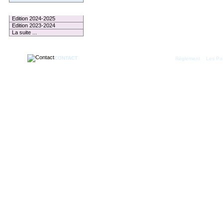
Le Palmarès
Edition 2024-2025
Edition 2023-2024
La suite ...
CONTACT
|
Règlement
Les Par