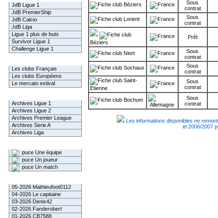
Sous
Béziers
JdB Ligue 1
contrat
JdB PremierShip
Sous
Lorient
JdB Calcio
contrat
JdB Liga
Ligue 1 plus de buts
Prêt
Survivor Ligue 1
Béziers
Challenge Ligue 1
Sous
Niort
contrat
Infos Clubs
Sous
Sochaux
Les clubs Français
contrat
Les clubs Européens
Saint-
Sous
Le mercato estival
contrat
Etienne
Infos championnats
Sous
Bochum
Archives Ligue 1
contrat
Archives Ligue 2
Archives Premier League
Les informations disponibles ne remont
Archives Serie A
et 2006/2007 p
Archives Liga
Rechercher
Une équipe
Un joueur
Un match
Gagnants mensuel L1
05-2026 Mathieufoot0112
04-2026 Le capitaine
03-2026 Denis42
02-2026 Fanderobert
01-2026 CB7588