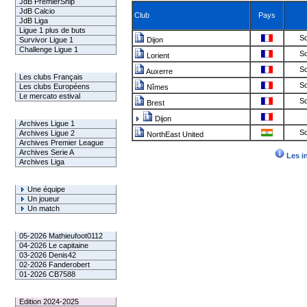
JdB PremierShip
JdB Calcio
Club
Pays
JdB Liga
Ligue 1 plus de buts
So
Survivor Ligue 1
Dijon
Challenge Ligue 1
So
Lorient
Infos Clubs
So
Auxerre
Les clubs Français
So
Les clubs Européens
Nîmes
Le mercato estival
So
Brest
Infos championnats
Dijon
Archives Ligue 1
So
Archives Ligue 2
NorthEast United
Archives Premier League
Archives Serie A
Les i
Archives Liga
Rechercher
Une équipe
Un joueur
Un match
Gagnants mensuel L1
05-2026 Mathieufoot0112
04-2026 Le capitaine
03-2026 Denis42
02-2026 Fanderobert
01-2026 CB7588
Le Palmarès
Edition 2024-2025