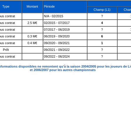
Type
Montant
Pèriode
Champ (L1)
Cham
us contrat
N/A - 02/2015
?
us contrat
2.5 M€
02/2015 - 07/2017
4
us contrat
07/2017 - 06/2019
?
us contrat
0.3 M€
06/2019 - 09/2020
6
us contrat
0.4 M€
09/2020 - 09/2021
1
Prêt
09/2021 - 09/2022
?
us contrat
09/2022 - 06/2024
?
nformations disponibles ne remontent qu'à la saison 2004/2005 pour les joueurs de L
et 2006/2007 pour les autres championnats