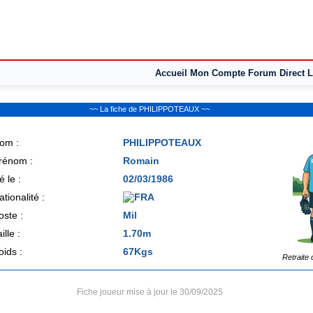
Accueil
Mon Compte
Forum
Direct L
~~ La fiche de PHILIPPOTEAUX ~~
om :
PHILIPPOTEAUX
rénom :
Romain
é le :
02/03/1986
ationalité :
oste :
Mil
ille :
1.70m
oids :
67Kgs
Retraite 
Fiche joueur mise à jour le 30/09/2025