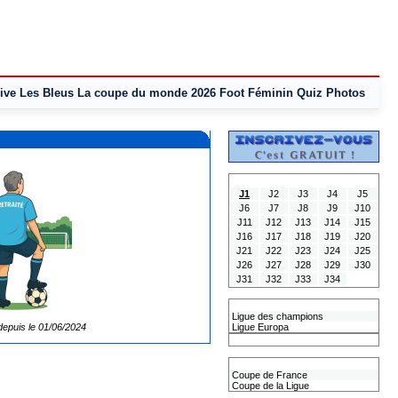
ive
Les Bleus
La coupe du monde 2026
Foot Féminin
Quiz
Photos
Tous les Résultats
J1
J2
J3
J4
J5
J6
J7
J8
J9
J10
J11
J12
J13
J14
J15
J16
J17
J18
J19
J20
J21
J22
J23
J24
J25
J26
J27
J28
J29
J30
J31
J32
J33
J34
Les coupes Européennes
Ligue des champions
depuis le 01/06/2024
Ligue Europa
Classement CAN
Les coupes nationales
Coupe de France
Coupe de la Ligue