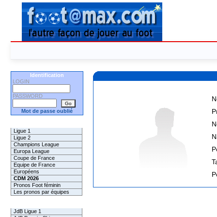
Identification
LOGIN
PASSWORD
N
P
Mot de passe oublié
N
Les Pronos
Ligue 1
N
Ligue 2
Champions League
P
Europa League
Coupe de France
Ta
Equipe de France
Européens
P
CDM 2026
Pronos Foot féminin
Les pronos par équipes
Les Challenges
JdB Ligue 1