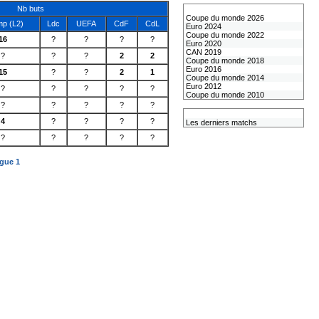
Nb buts
Les coupes internationales
Coupe du monde 2026
p (L2)
Ldc
UEFA
CdF
CdL
Euro 2024
Coupe du monde 2022
16
?
?
?
?
Euro 2020
CAN 2019
?
?
?
2
2
Coupe du monde 2018
Euro 2016
15
?
?
2
1
Coupe du monde 2014
Euro 2012
?
?
?
?
?
Coupe du monde 2010
?
?
?
?
?
L'équipe de France
4
?
?
?
?
Les derniers matchs
?
?
?
?
?
igue 1