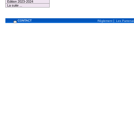
Edition 2023-2024
La suite ...
CONTACT
|
Règlement
Les Partenai