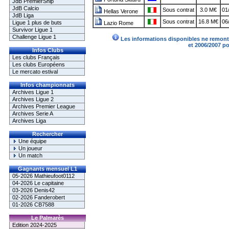
JdB PremierShip
JdB Calcio
Sous contrat
3.0 M€
01
Hellas Verone
JdB Liga
Sous contrat
16.8 M€
06
Ligue 1 plus de buts
Lazio Rome
Survivor Ligue 1
Challenge Ligue 1
Les informations disponibles ne remonte
et 2006/2007 p
Infos Clubs
Les clubs Français
Les clubs Européens
Le mercato estival
Infos championnats
Archives Ligue 1
Archives Ligue 2
Archives Premier League
Archives Serie A
Archives Liga
Rechercher
Une équipe
Un joueur
Un match
Gagnants mensuel L1
05-2026 Mathieufoot0112
04-2026 Le capitaine
03-2026 Denis42
02-2026 Fanderobert
01-2026 CB7588
Le Palmarès
Edition 2024-2025