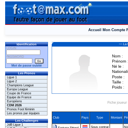
Accueil
Mon Compte
~~ La 
Identification
LOGIN
Nom :
PASSWORD
Prénom 
Mot de passe oublié
Né le :
Nationali
Les Pronos
Poste :
Ligue 1
Ligue 2
Taille :
Champions League
Poids :
Europa League
Coupe de France
Equipe de France
Européens
Fiche joueur 
CDM 2026
Pronos Foot féminin
Les pronos par équipes
Club
Pays
Type
Montant
Pè
Les Challenges
JdB Ligue 1
Sous contrat
N/
Fortuna Sittard