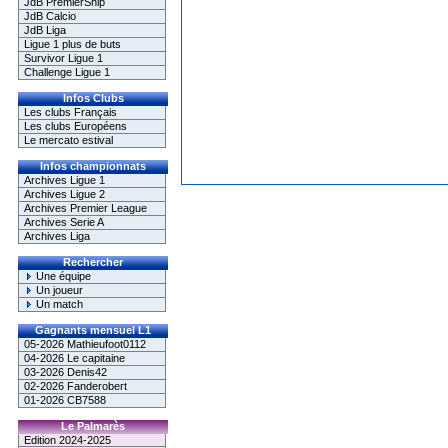
JdB PremierShip
JdB Calcio
JdB Liga
Ligue 1 plus de buts
Survivor Ligue 1
Challenge Ligue 1
Infos Clubs
Les clubs Français
Les clubs Européens
Le mercato estival
Infos championnats
Archives Ligue 1
Archives Ligue 2
Archives Premier League
Archives Serie A
Archives Liga
Rechercher
Une équipe
Un joueur
Un match
Gagnants mensuel L1
05-2026 Mathieufoot0112
04-2026 Le capitaine
03-2026 Denis42
02-2026 Fanderobert
01-2026 CB7588
Le Palmarès
Edition 2024-2025