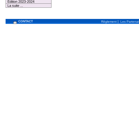
Edition 2023-2024
La suite ...
CONTACT
|
Règlement
Les Partenai