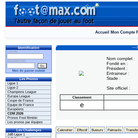
Accueil
Mon Compte
~~ F
Identification
LOGIN
Nom complet :
PASSWORD
Fondé en :
Président :
Mot de passe oublié
Entraineur :
Stade :
Les Pronos
Ligue 1
Ligue 2
Site officiel :
Champions League
Europa League
Classement
Coupe de France
e
Equipe de France
Européens
CDM 2026
Pronos Foot féminin
Les pronos par équipes
Les Challenges
Calendrier
Effectif
Buteurs
Palmarès
Transfe
JdB Ligue 1