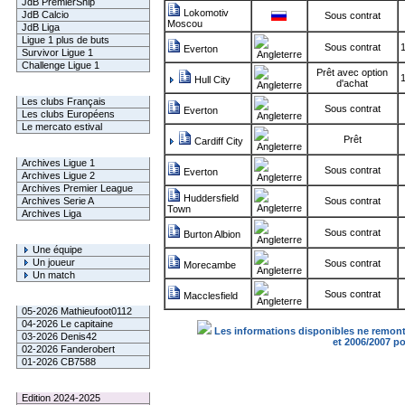
JdB PremierShip
Lokomotiv
JdB Calcio
Sous contrat
Moscou
JdB Liga
Ligue 1 plus de buts
Sous contrat
Everton
Survivor Ligue 1
Challenge Ligue 1
Prêt avec option
Hull City
d'achat
Infos Clubs
Les clubs Français
Sous contrat
Everton
Les clubs Européens
Le mercato estival
Prêt
Cardiff City
Infos championnats
Archives Ligue 1
Sous contrat
Everton
Archives Ligue 2
Archives Premier League
Huddersfield
Archives Serie A
Sous contrat
Town
Archives Liga
Sous contrat
Burton Albion
Rechercher
Une équipe
Un joueur
Sous contrat
Morecambe
Un match
Sous contrat
Macclesfield
Gagnants mensuel L1
05-2026 Mathieufoot0112
04-2026 Le capitaine
Les informations disponibles ne remonte
03-2026 Denis42
et 2006/2007 p
02-2026 Fanderobert
01-2026 CB7588
Le Palmarès
Edition 2024-2025