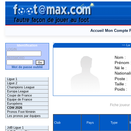
Accueil
Mon Compte
~~ La
Identification
LOGIN
Nom :
PASSWORD
Prénom 
Mot de passe oublié
Né le :
Nationali
Les Pronos
Poste :
Ligue 1
Ligue 2
Taille :
Champions League
Poids :
Europa League
Coupe de France
Equipe de France
Européens
Fiche joueur 
CDM 2026
Pronos Foot féminin
Les pronos par équipes
Club
Pays
Type
Les Challenges
JdB Ligue 1