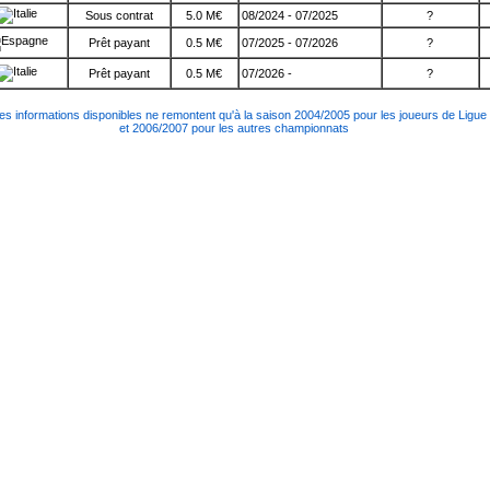
Sous contrat
5.0 M€
08/2024 - 07/2025
?
Prêt payant
0.5 M€
07/2025 - 07/2026
?
Prêt payant
0.5 M€
07/2026 -
?
es informations disponibles ne remontent qu'à la saison 2004/2005 pour les joueurs de Ligue
et 2006/2007 pour les autres championnats