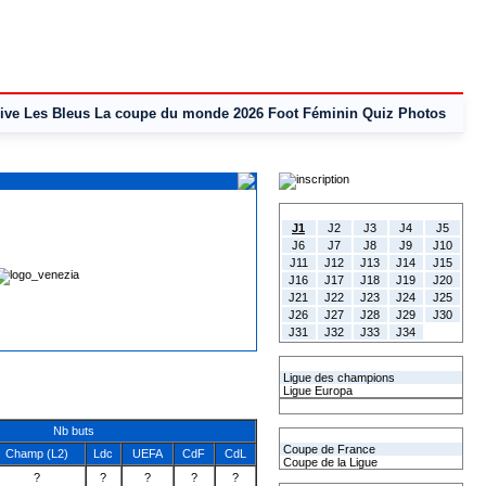
ive
Les Bleus
La coupe du monde 2026
Foot Féminin
Quiz
Photos
Tous les Résultats
J1
J2
J3
J4
J5
J6
J7
J8
J9
J10
J11
J12
J13
J14
J15
J16
J17
J18
J19
J20
J21
J22
J23
J24
J25
J26
J27
J28
J29
J30
J31
J32
J33
J34
Les coupes Européennes
Ligue des champions
Ligue Europa
Classement CAN
Nb buts
Les coupes nationales
Coupe de France
Champ (L2)
Ldc
UEFA
CdF
CdL
Coupe de la Ligue
?
?
?
?
?