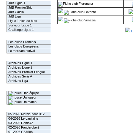
JdB Ligue 1
Fiorentina
JdB PremierShip
JdB Calcio
Levante
JdB Liga
Venezia
Ligue 1 plus de buts
Survivor Ligue 1
Challenge Ligue 1
L
Infos Clubs
Les clubs Français
Les clubs Européens
Le mercato estival
Infos championnats
Archives Ligue 1
Archives Ligue 2
Archives Premier League
Archives Serie A
Archives Liga
Rechercher
Une équipe
Un joueur
Un match
Gagnants mensuel L1
05-2026 Mathieufoot0112
04-2026 Le capitaine
03-2026 Denis42
02-2026 Fanderobert
01-2026 CB7588