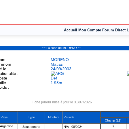
Accueil
Mon Compte
Forum
Direct L
~~ La fiche de MORENO ~~
om :
MORENO
rénom :
Matias
é le :
24/09/2003
ationalité :
oste :
Def
ille :
1.93m
oids :
Fiche joueur mise à jour le 31/07/2026
Pays
Type
Montant
Pèriode
Champ (L1)
Sous contrat
N/A - 08/2024
?