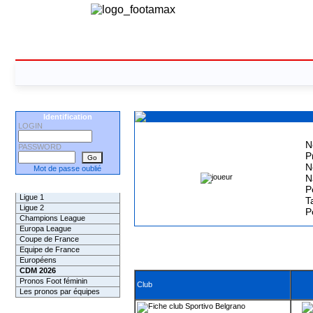
Identification
LOGIN
N
PASSWORD
P
N
Mot de passe oublié
N
Les Pronos
P
Ligue 1
Ta
Ligue 2
P
Champions League
Europa League
Coupe de France
Equipe de France
Européens
CDM 2026
Pronos Foot féminin
Club
Les pronos par équipes
Sportivo Belgrano
Les Challenges