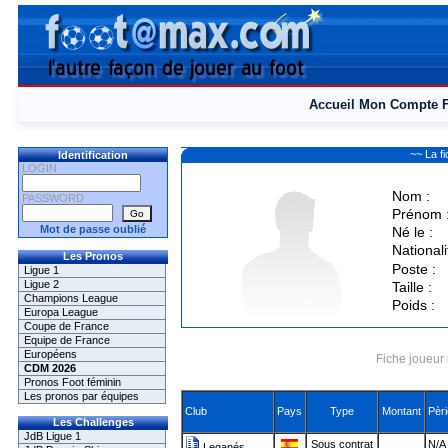
Accueil
Mon Compte
~~ La 
Identification
LOGIN
Nom :
PASSWORD
Prénom 
Mot de passe oublié
Né le :
Nationali
Les Pronos
Poste :
Ligue 1
Ligue 2
Taille :
Champions League
Poids :
Europa League
Coupe de France
Equipe de France
Européens
Fiche joueur 
CDM 2026
Pronos Foot féminin
Les pronos par équipes
Club
Pays
Type
Montant
Pèr
Les Challenges
JdB Ligue 1
Sous contrat
N/A 
Leganés