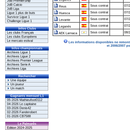
JdB PremierShip
JdB Calcio
Sous contrat
07/
Reus
JdB Liga
Sous contrat
07/
Ligue 1 plus de buts
Huesca
Survivor Ligue 1
Sous contrat
07/
Levante
Challenge Ligue 1
Sous contrat
07/
Leganés
Infos Clubs
Sous contrat
08/2
Les clubs Français
AEK Larnaca
Les clubs Européens
Le mercato estival
Les informations disponibles ne remonte
et 2006/2007 p
Infos championnats
Archives Ligue 1
Archives Ligue 2
Archives Premier League
Archives Serie A
Archives Liga
Rechercher
Une équipe
Un joueur
Un match
Gagnants mensuel L1
05-2026 Mathieufoot0112
04-2026 Le capitaine
03-2026 Denis42
02-2026 Fanderobert
01-2026 CB7588
Le Palmarès
Edition 2024-2025