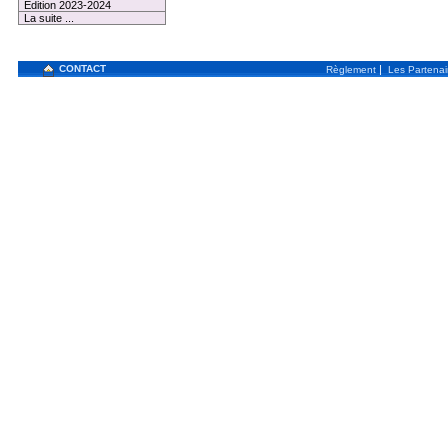
Edition 2023-2024
La suite ...
CONTACT
|
Règlement
Les Partenai