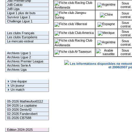
JdB PremierShip
Racing Club
Sous
JdB Calcio
contrat
Avellaneda
JdB Liga
Jiangsu
Ligue 1 plus de buts
Sous
contrat
Survivor Ligue 1
Suning
Challenge Ligue 1
Sous
Villarreal
contrat
Infos Clubs
Sous
Club America
Les clubs Français
contrat
Les clubs Européens
Racing Club
Sous
Le mercato estival
contrat
Avellaneda
Infos championnats
Sous
Al-Taawoun
Archives Ligue 1
contrat
Archives Ligue 2
Archives Premier League
Les informations disponibles ne remonte
Archives Serie A
et 2006/2007 p
Archives Liga
Rechercher
Une équipe
Un joueur
Un match
Gagnants mensuel L1
05-2026 Mathieufoot0112
04-2026 Le capitaine
03-2026 Denis42
02-2026 Fanderobert
01-2026 CB7588
Le Palmarès
Edition 2024-2025