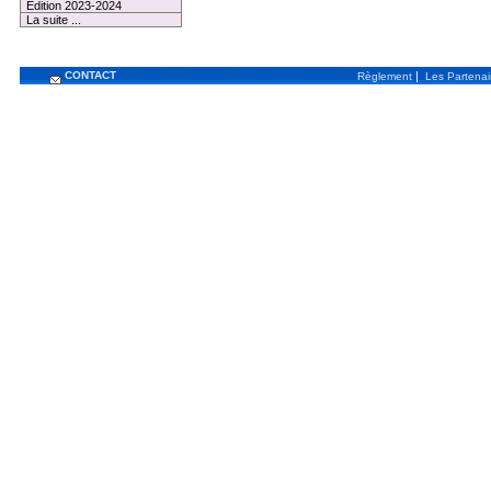
Edition 2023-2024
La suite ...
CONTACT
|
Règlement
Les Partenai