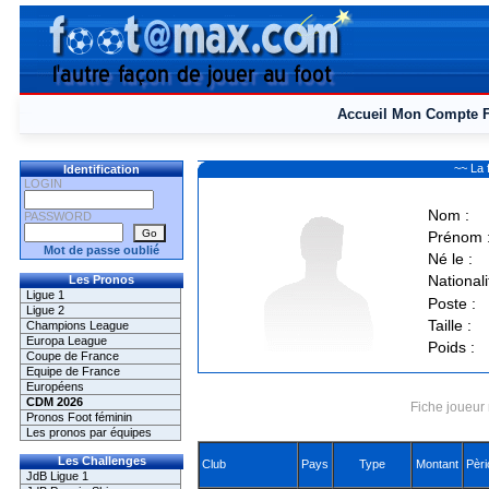
Accueil
Mon Compte
~~ La 
Identification
LOGIN
Nom :
PASSWORD
Prénom 
Mot de passe oublié
Né le :
Nationali
Les Pronos
Ligue 1
Poste :
Ligue 2
Taille :
Champions League
Europa League
Poids :
Coupe de France
Equipe de France
Européens
CDM 2026
Fiche joueur 
Pronos Foot féminin
Les pronos par équipes
Les Challenges
Club
Pays
Type
Montant
Pèri
JdB Ligue 1