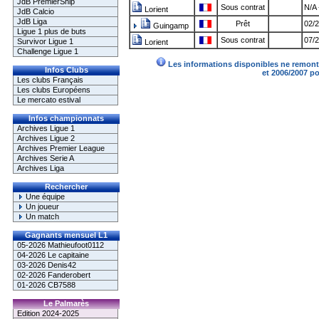
JdB PremierShip
Sous contrat
N/A 
Lorient
JdB Calcio
JdB Liga
Prêt
02/2
Guingamp
Ligue 1 plus de buts
Sous contrat
07/2
Survivor Ligue 1
Lorient
Challenge Ligue 1
Les informations disponibles ne remonte
Infos Clubs
et 2006/2007 p
Les clubs Français
Les clubs Européens
Le mercato estival
Infos championnats
Archives Ligue 1
Archives Ligue 2
Archives Premier League
Archives Serie A
Archives Liga
Rechercher
Une équipe
Un joueur
Un match
Gagnants mensuel L1
05-2026 Mathieufoot0112
04-2026 Le capitaine
03-2026 Denis42
02-2026 Fanderobert
01-2026 CB7588
Le Palmarès
Edition 2024-2025