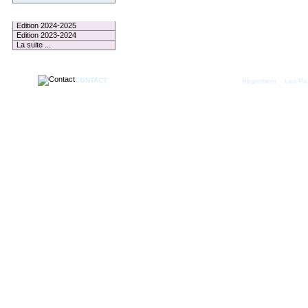
Le Palmarès
Edition 2024-2025
Edition 2023-2024
La suite ...
CONTACT
|
Règlement
Les Par