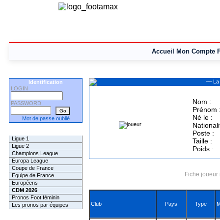
Accueil
Mon Compte
~~ La
Identification
LOGIN
Nom :
PASSWORD
Prénom 
Né le :
Mot de passe oublié
Nationali
Les Pronos
Poste :
Ligue 1
Taille :
Ligue 2
Poids :
Champions League
Europa League
Coupe de France
Fiche joueur 
Equipe de France
Européens
CDM 2026
Pronos Foot féminin
Club
Pays
Type
M
Les pronos par équipes
Les Challenges