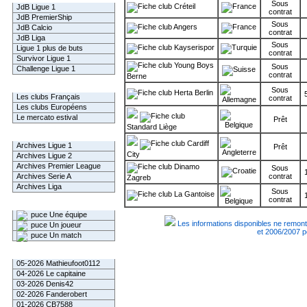
Sous
Créteil
JdB Ligue 1
contrat
JdB PremierShip
Sous
Angers
JdB Calcio
contrat
JdB Liga
Sous
Kayserispor
Ligue 1 plus de buts
contrat
Survivor Ligue 1
Young Boys
Sous
Challenge Ligue 1
contrat
Berne
Infos Clubs
Sous
Herta Berlin
Les clubs Français
contrat
Les clubs Européens
Le mercato estival
Prêt
Standard Liège
Infos championnats
Cardiff
Archives Ligue 1
Prêt
City
Archives Ligue 2
Archives Premier League
Dinamo
Sous
Archives Serie A
contrat
Zagreb
Archives Liga
Sous
La Gantoise
contrat
Rechercher
Une équipe
Les informations disponibles ne remont
Un joueur
et 2006/2007 p
Un match
Gagnants mensuel L1
05-2026 Mathieufoot0112
04-2026 Le capitaine
03-2026 Denis42
02-2026 Fanderobert
01-2026 CB7588