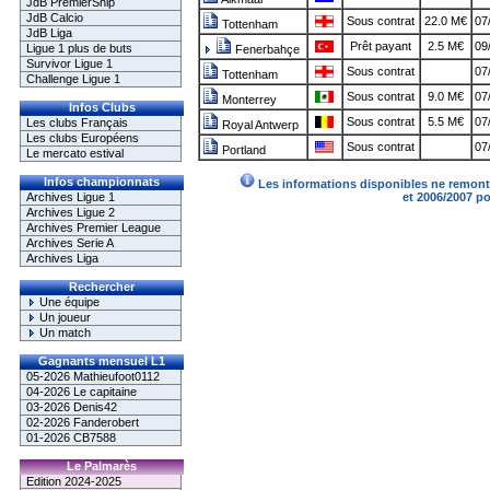
JdB PremierShip
JdB Calcio
Sous contrat
22.0 M€
07
Tottenham
JdB Liga
Prêt payant
2.5 M€
09
Ligue 1 plus de buts
Fenerbahçe
Survivor Ligue 1
Sous contrat
07
Tottenham
Challenge Ligue 1
Sous contrat
9.0 M€
07
Monterrey
Infos Clubs
Sous contrat
5.5 M€
07
Les clubs Français
Royal Antwerp
Les clubs Européens
Sous contrat
07
Portland
Le mercato estival
Infos championnats
Les informations disponibles ne remonte
Archives Ligue 1
et 2006/2007 p
Archives Ligue 2
Archives Premier League
Archives Serie A
Archives Liga
Rechercher
Une équipe
Un joueur
Un match
Gagnants mensuel L1
05-2026 Mathieufoot0112
04-2026 Le capitaine
03-2026 Denis42
02-2026 Fanderobert
01-2026 CB7588
Le Palmarès
Edition 2024-2025