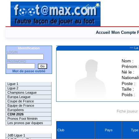
Accueil
Mon Compte
~~ La
Identification
LOGIN
Nom :
PASSWORD
Prénom 
Mot de passe oublié
Né le :
Nationali
Les Pronos
Poste :
Ligue 1
Ligue 2
Taille :
Champions League
Poids :
Europa League
Coupe de France
Equipe de France
Européens
Fiche joueur 
CDM 2026
Pronos Foot féminin
Les pronos par équipes
Club
Pays
Type
Les Challenges
JdB Ligue 1