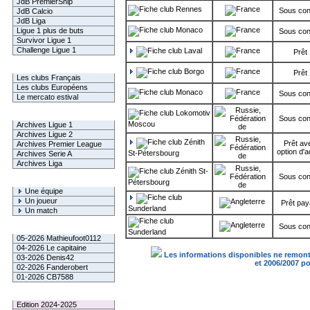
JdB PremierShip
Rennes
Sous con
JdB Calcio
JdB Liga
Monaco
Ligue 1 plus de buts
Sous con
Survivor Ligue 1
Challenge Ligue 1
Laval
Prêt
Infos Clubs
Borgo
Prêt
Les clubs Français
Les clubs Européens
Monaco
Sous con
Le mercato estival
Lokomotiv
Infos championnats
Sous con
Moscou
Archives Ligue 1
Archives Ligue 2
Zénith
Prêt av
Archives Premier League
option d'a
St-Pétersbourg
Archives Serie A
Archives Liga
Zénith St-
Sous con
Rechercher
Pétersbourg
Une équipe
Un joueur
Prêt pay
Sunderland
Un match
Sous con
Gagnants mensuel L1
Sunderland
05-2026 Mathieufoot0112
04-2026 Le capitaine
Les informations disponibles ne remonte
03-2026 Denis42
et 2006/2007 p
02-2026 Fanderobert
01-2026 CB7588
Le Palmarès
Edition 2024-2025