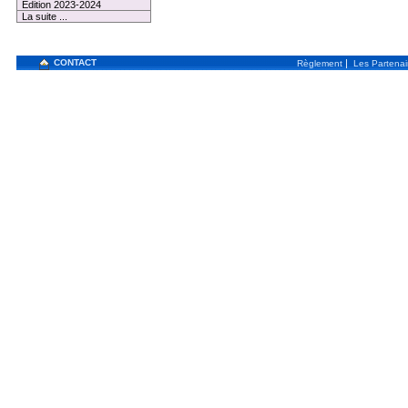
Edition 2023-2024
La suite ...
CONTACT
|
Règlement
Les Partenai