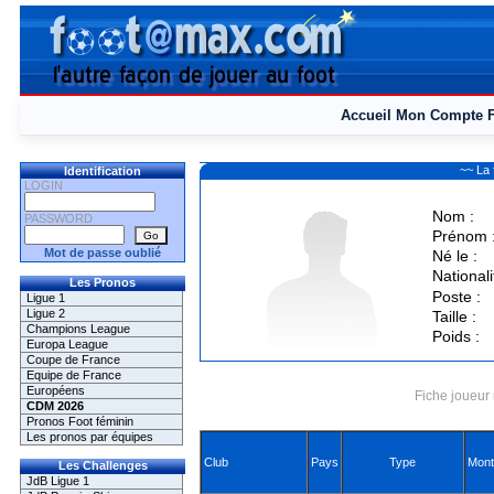
Accueil
Mon Compte
~~ La
Identification
LOGIN
Nom :
PASSWORD
Prénom 
Mot de passe oublié
Né le :
Nationali
Les Pronos
Poste :
Ligue 1
Ligue 2
Taille :
Champions League
Poids :
Europa League
Coupe de France
Equipe de France
Européens
Fiche joueur 
CDM 2026
Pronos Foot féminin
Les pronos par équipes
Club
Pays
Type
Mont
Les Challenges
JdB Ligue 1