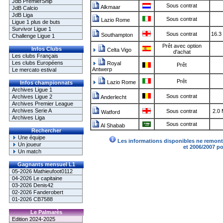
JdB PremierShip
Sous contrat
Alkmaar
JdB Calcio
JdB Liga
Sous contrat
Lazio Rome
Ligue 1 plus de buts
Survivor Ligue 1
Sous contrat
16.3
Southampton
Challenge Ligue 1
Prêt avec option
Infos Clubs
Celta Vigo
d'achat
Les clubs Français
Les clubs Européens
Royal
Prêt
Antwerp
Le mercato estival
Prêt
Lazio Rome
Infos championnats
Archives Ligue 1
Sous contrat
Archives Ligue 2
Anderlecht
Archives Premier League
Archives Serie A
Sous contrat
2.0
Watford
Archives Liga
Sous contrat
Al Shabab
Rechercher
Une équipe
Les informations disponibles ne remonte
Un joueur
et 2006/2007 p
Un match
Gagnants mensuel L1
05-2026 Mathieufoot0112
04-2026 Le capitaine
03-2026 Denis42
02-2026 Fanderobert
01-2026 CB7588
Le Palmarès
Edition 2024-2025