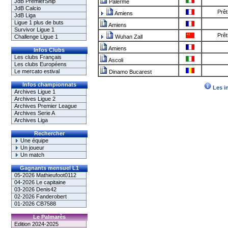
JdB PremierShip
Palerme
JdB Calcio
Prêt
Amiens
JdB Liga
Ligue 1 plus de buts
Amiens
Survivor Ligue 1
Prêt
Challenge Ligue 1
Wuhan Zall
Amiens
Infos Clubs
Les clubs Français
Ascoli
Les clubs Européens
Le mercato estival
Dinamo Bucarest
Infos championnats
Les i
Archives Ligue 1
Archives Ligue 2
Archives Premier League
Archives Serie A
Archives Liga
Rechercher
Une équipe
Un joueur
Un match
Gagnants mensuel L1
05-2026 Mathieufoot0112
04-2026 Le capitaine
03-2026 Denis42
02-2026 Fanderobert
01-2026 CB7588
Le Palmarès
Edition 2024-2025