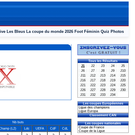
ive
Les Bleus
La coupe du monde 2026
Foot Féminin
Quiz
Photos
Tous les Résultats
J1
J2
J3
J4
J5
J6
J7
J8
J9
J10
J11
J12
J13
J14
J15
J16
J17
J18
J19
J20
J21
J22
J23
J24
J25
J26
J27
J28
J29
J30
J31
J32
J33
J34
Les coupes Européennes
Ligue des champions
Ligue Europa
Classement CAN
Nb buts
Les coupes nationales
Coupe de France
Champ (L2)
Ldc
UEFA
CdF
CdL
Coupe de la Ligue