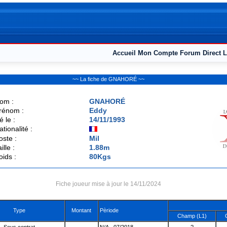
Accueil
Mon Compte
Forum
Direct L
~~ La fiche de GNAHORÉ ~~
om :
GNAHORÉ
rénom :
Eddy
é le :
14/11/1993
ationalité :
oste :
Mil
ille :
1.88m
oids :
80Kgs
Fiche joueur mise à jour le 14/11/2024
Type
Montant
Pèriode
Champ (L1)