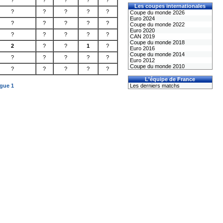
?
?
?
?
?
Les coupes internationales
?
?
?
?
?
Coupe du monde 2026
Euro 2024
?
?
?
?
?
Coupe du monde 2022
Euro 2020
?
?
?
?
?
CAN 2019
Coupe du monde 2018
2
?
?
1
?
Euro 2016
Coupe du monde 2014
?
?
?
?
?
Euro 2012
Coupe du monde 2010
?
?
?
?
?
L'équipe de France
igue 1
Les derniers matchs