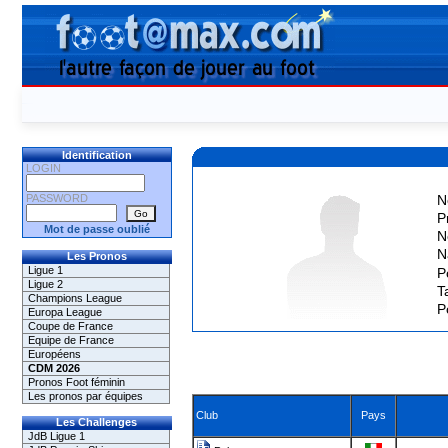
Identification
LOGIN
PASSWORD
N
P
Mot de passe oublié
N
N
Les Pronos
Ligue 1
P
Ligue 2
Ta
Champions League
P
Europa League
Coupe de France
Equipe de France
Européens
CDM 2026
Pronos Foot féminin
Les pronos par équipes
Club
Pays
Les Challenges
JdB Ligue 1