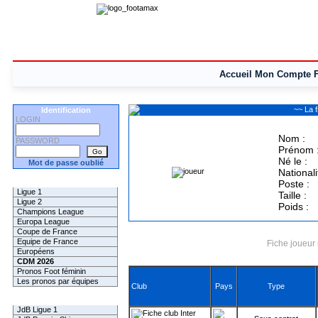
Accueil
Mon Compte
~~ La 
Identification
LOGIN
Nom :
PASSWORD
Prénom 
Né le :
Mot de passe oublié
Nationali
Les Pronos
Poste :
Ligue 1
Taille :
Ligue 2
Poids :
Champions League
Europa League
Coupe de France
Equipe de France
Fiche joueur 
Européens
CDM 2026
Pronos Foot féminin
Les pronos par équipes
Club
Pays
Type
Les Challenges
JdB Ligue 1
Inter