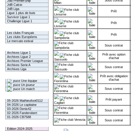
Sous contrat
JdB PremierShip
Milan
JdB Calcio
JdB Liga
Prêt
Ligue 1 plus de buts
Livourne
Survivor Ligue 1
Challenge Ligue 1
Prêt
Livourne
Infos Clubs
Les clubs Français
Prêt
Les clubs Européens
Sampdoria
Le mercato estival
Sous contrat
Sampdoria
Infos championnats
Archives Ligue 1
Prêt avec option
Archives Ligue 2
d'achat
Sassuolo
Archives Premier League
Archives Serie A
Sous contrat
Archives Liga
Sassuolo
Prêt avec obligation
Rechercher
d'achat
Une équipe
Fiorentina
Un joueur
Sous contrat
Un match
Fiorentina
Gagnants mensuel L1
Prêt payant
05-2026 Mathieufoot0112
Cagliari
04-2026 Le capitaine
03-2026 Denis42
Sous contrat
Fiorentina
02-2026 Fanderobert
01-2026 CB7588
Venezia
Sous contrat
Le Palmarès
Edition 2024-2025