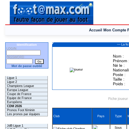
Accueil
Mon Compte
~~ La f
Identification
LOGIN
Nom :
PASSWORD
Prénom 
Né le :
Mot de passe oublié
Nationali
Les Pronos
Poste :
Ligue 1
Taille :
Ligue 2
Poids :
Champions League
Europa League
Coupe de France
Equipe de France
Fiche joueur 
Européens
CDM 2026
Pronos Foot féminin
Les pronos par équipes
Club
Pays
Type
Les Challenges
JdB Ligue 1
Sous
Charlton