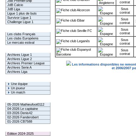
JdB PremierShip
contrat
JdB Calcio
Sous
JdB Liga
Alcorcon
contrat
Ligue 1 plus de buts
Survivor Ligue 1
Sous
Eibar
Challenge Ligue 1
contrat
Sous
Infos Clubs
Seville FC
contrat
Les clubs Français
Les clubs Européens
Sous
Leganés
Le mercato estival
contrat
Espanyol
Sous
Infos championnats
contrat
Barcelone
Archives Ligue 1
Archives Ligue 2
Archives Premier League
Les informations disponibles ne remonte
Archives Serie A
et 2006/2007 p
Archives Liga
Rechercher
Une équipe
Un joueur
Un match
Gagnants mensuel L1
05-2026 Mathieufoot0112
04-2026 Le capitaine
03-2026 Denis42
02-2026 Fanderobert
01-2026 CB7588
Le Palmarès
Edition 2024-2025