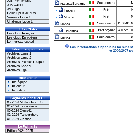
JdB PremierShip
Sous contrat
N
Atalanta Bergame
JdB Calcio
JdB Liga
Prêt
0
Trapani
Ligue 1 plus de buts
Prêt
0
Survivor Ligue 1
Monza
Challenge Ligue 1
Sous contrat
11.0 M€
0
Monza
Infos Clubs
Prêt payant
4.0 M€
0
Fiorentina
Les clubs Français
Sous contrat
0
Les clubs Européens
Monza
Le mercato estival
Les informations disponibles ne remonte
Infos championnats
et 2006/2007 p
Archives Ligue 1
Archives Ligue 2
Archives Premier League
Archives Serie A
Archives Liga
Rechercher
Une équipe
Un joueur
Un match
Gagnants mensuel L1
05-2026 Mathieufoot0112
04-2026 Le capitaine
03-2026 Denis42
02-2026 Fanderobert
01-2026 CB7588
Le Palmarès
Edition 2024-2025