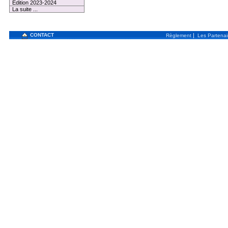
Edition 2023-2024
La suite ...
CONTACT
|
Règlement
Les Partenai