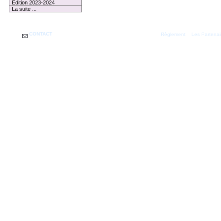
Edition 2023-2024
La suite ...
CONTACT
|
Règlement
Les Partenai