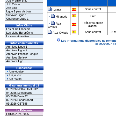
JdB PremierShip
JdB Calcio
JdB Liga
Sous contrat
Girona
Ligue 1 plus de buts
Survivor Ligue 1
Prêt
Mirandés
Challenge Ligue 1
Prêt avec option
Real
Infos Clubs
d'achat
Oviedo
Les clubs Français
Sous contrat
1.5 
Les clubs Européens
Real Oviedo
Le mercato estival
Les informations disponibles ne remonte
Infos championnats
et 2006/2007 p
Archives Ligue 1
Archives Ligue 2
Archives Premier League
Archives Serie A
Archives Liga
Rechercher
Une équipe
Un joueur
Un match
Gagnants mensuel L1
05-2026 Mathieufoot0112
04-2026 Le capitaine
03-2026 Denis42
02-2026 Fanderobert
01-2026 CB7588
Le Palmarès
Edition 2024-2025