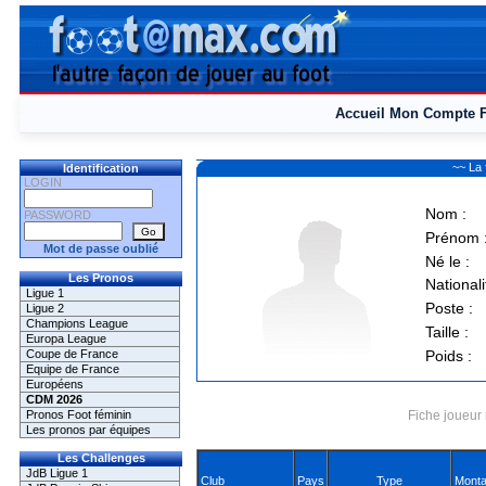
Accueil
Mon Compte
~~ La 
Identification
LOGIN
Nom :
PASSWORD
Prénom 
Mot de passe oublié
Né le :
Les Pronos
Nationali
Ligue 1
Poste :
Ligue 2
Champions League
Taille :
Europa League
Coupe de France
Poids :
Equipe de France
Européens
CDM 2026
Pronos Foot féminin
Fiche joueur 
Les pronos par équipes
Les Challenges
JdB Ligue 1
Club
Pays
Type
Monta