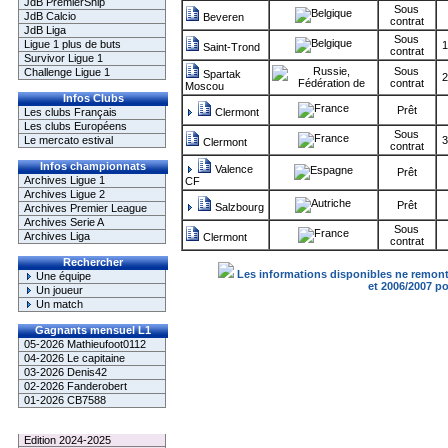
JdB PremierShip
Sous
JdB Calcio
Beveren
contrat
JdB Liga
Sous
Ligue 1 plus de buts
1
Saint-Trond
contrat
Survivor Ligue 1
Sous
Challenge Ligue 1
Spartak
2
contrat
Moscou
Infos Clubs
Prêt
Les clubs Français
Clermont
Les clubs Européens
Sous
Le mercato estival
3
Clermont
contrat
Infos championnats
Valence
Prêt
Archives Ligue 1
CF
Archives Ligue 2
Prêt
Salzbourg
Archives Premier League
Archives Serie A
Sous
Archives Liga
Clermont
contrat
Rechercher
Les informations disponibles ne remonte
Une équipe
et 2006/2007 p
Un joueur
Un match
Gagnants mensuel L1
05-2026 Mathieufoot0112
04-2026 Le capitaine
03-2026 Denis42
02-2026 Fanderobert
01-2026 CB7588
Le Palmarès
Edition 2024-2025