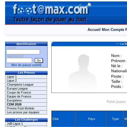
Accueil
Mon Compte
~~ La f
Identification
LOGIN
Nom :
PASSWORD
Prénom 
Mot de passe oublié
Né le :
Nationali
Les Pronos
Poste :
Ligue 1
Ligue 2
Taille :
Champions League
Poids :
Europa League
Coupe de France
Equipe de France
Européens
Fiche joueur 
CDM 2026
Pronos Foot féminin
Les pronos par équipes
Club
Pays
Type
M
Les Challenges
JdB Ligue 1