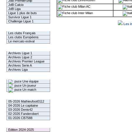
Leverkusen
JdB PremierShip
JdB Calcio
Milan AC
JdB Liga
Ligue 1 plus de buts
Inter Milan
Survivor Ligue 1
Challenge Ligue 1
Les i
Infos Clubs
Les clubs Français
Les clubs Européens
Le mercato estival
Infos championnats
Archives Ligue 1
Archives Ligue 2
Archives Premier League
Archives Serie A
Archives Liga
Rechercher
Une équipe
Un joueur
Un match
Gagnants mensuel L1
05-2026 Mathieufoot0112
04-2026 Le capitaine
03-2026 Denis42
02-2026 Fanderobert
01-2026 CB7588
Le Palmarès
Edition 2024-2025