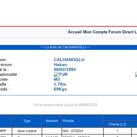
Accueil
Mon Compte
Forum
Direct L
~~ La fiche de CALHANOGLU ~~
om :
CALHANOGLU
rénom :
Hakan
é le :
08/02/1994
ationalité :
oste :
Mil
ille :
1.78m
oids :
69Kgs
Fiche joueur mise à jour le 06/04/2026
Type
Montant
Pèriode
Champ (L1)
Sous contrat
N/A - 07/2014
?