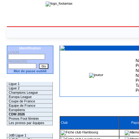
Identification
LOGIN
N
PASSWORD
P
N
Mot de passe oublié
N
Les Pronos
P
Ligue 1
Ta
Ligue 2
P
Champions League
Europa League
Coupe de France
Equipe de France
Européens
CDM 2026
Pronos Foot féminin
Club
Pays
Les pronos par équipes
Les Challenges
Hambourg
JdB Ligue 1