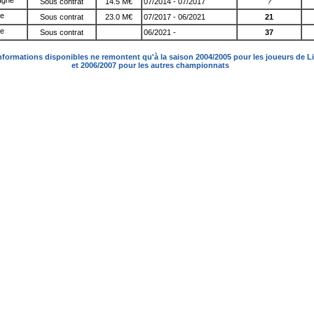
Sous contrat
14.5 M€
07/2014 - 07/2017
?
Sous contrat
23.0 M€
07/2017 - 06/2021
21
Sous contrat
06/2021 -
37
nformations disponibles ne remontent qu'à la saison 2004/2005 pour les joueurs de L
et 2006/2007 pour les autres championnats