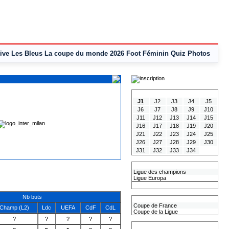
ive
Les Bleus
La coupe du monde 2026
Foot Féminin
Quiz
Photos
Tous les Résultats
J1
J2
J3
J4
J5
J6
J7
J8
J9
J10
J11
J12
J13
J14
J15
J16
J17
J18
J19
J20
J21
J22
J23
J24
J25
J26
J27
J28
J29
J30
J31
J32
J33
J34
Les coupes Européennes
Ligue des champions
Ligue Europa
Classement CAN
Nb buts
Les coupes nationales
Coupe de France
Champ (L2)
Ldc
UEFA
CdF
CdL
Coupe de la Ligue
?
?
?
?
?
Les coupes internationales