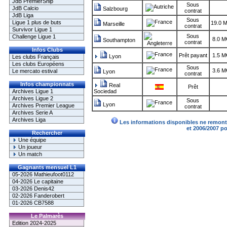
JdB PremierShip
Sous
JdB Calcio
Salzbourg
contrat
JdB Liga
Sous
Ligue 1 plus de buts
19.0 
Marseille
contrat
Survivor Ligue 1
Sous
Challenge Ligue 1
8.0 M
Southampton
contrat
Infos Clubs
Prêt payant
1.5 M
Lyon
Les clubs Français
Les clubs Européens
Sous
3.6 M
Le mercato estival
Lyon
contrat
Infos championnats
Real
Prêt
Archives Ligue 1
Sociedad
Archives Ligue 2
Sous
Lyon
Archives Premier League
contrat
Archives Serie A
Archives Liga
Les informations disponibles ne remonte
et 2006/2007 p
Rechercher
Une équipe
Un joueur
Un match
Gagnants mensuel L1
05-2026 Mathieufoot0112
04-2026 Le capitaine
03-2026 Denis42
02-2026 Fanderobert
01-2026 CB7588
Le Palmarès
Edition 2024-2025