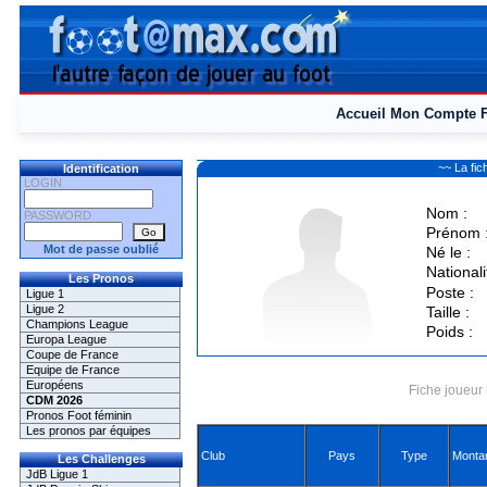
Accueil
Mon Compte
~~ La fi
Identification
LOGIN
Nom :
PASSWORD
Prénom 
Mot de passe oublié
Né le :
Nationali
Les Pronos
Poste :
Ligue 1
Ligue 2
Taille :
Champions League
Poids :
Europa League
Coupe de France
Equipe de France
Européens
Fiche joueur 
CDM 2026
Pronos Foot féminin
Les pronos par équipes
Club
Pays
Type
Monta
Les Challenges
JdB Ligue 1