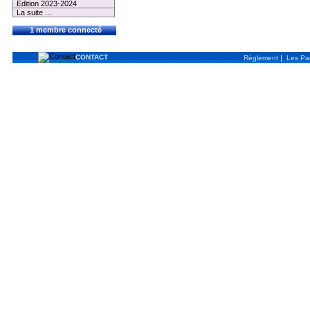
Edition 2023-2024
La suite ...
1 membre connecté
CONTACT
|
Règlement
Les Par