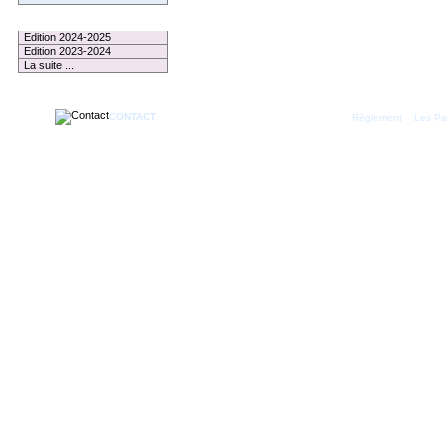
Le Palmarès
Edition 2024-2025
Edition 2023-2024
La suite ...
CONTACT
|
Règlement
Les Par