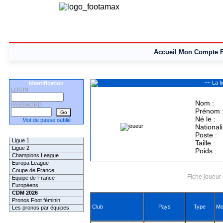
Accueil
Mon Compte
~~ La f
Identification
LOGIN
Nom :
PASSWORD
Prénom 
Né le :
Mot de passe oublié
Nationali
Les Pronos
Poste :
Ligue 1
Taille :
Ligue 2
Poids :
Champions League
Europa League
Coupe de France
Fiche joueur 
Equipe de France
Européens
CDM 2026
Pronos Foot féminin
Club
Pays
Type
Mo
Les pronos par équipes
Les Challenges