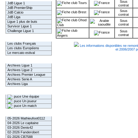
Sous
Tours
JdB Ligue 1
contrat
JdB PremierShip
Sous
Brest
JdB Calcio
contrat
JdB Liga
Ohod
Sous
Ligue 1 plus de buts
contrat
Club
Survivor Ligue 1
Challenge Ligue 1
Sous
contrat
Angers
Infos Clubs
Les clubs Français
Les informations disponibles ne remont
Les clubs Européens
et 2006/2007 p
Le mercato estival
Infos championnats
Archives Ligue 1
Archives Ligue 2
Archives Premier League
Archives Serie A
Archives Liga
Rechercher
Une équipe
Un joueur
Un match
Gagnants mensuel L1
05-2026 Mathieufoot0112
04-2026 Le capitaine
03-2026 Denis42
02-2026 Fanderobert
01-2026 CB7588