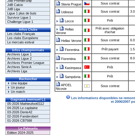
JdB PremierShip
Sous contrat
Slavia Prague
JdB Calcio
JdB Liga
Sous contrat
3.0
Udinese
Ligue 1 plus de buts
Survivor Ligue 1
Prêt
Lecce
Challenge Ligue 1
Prêt avec obligation
Hellas
Infos Clubs
d'achat
Verone
Les clubs Français
Les clubs Européens
Sous contrat
6.0
Hellas Verone
Le mercato estival
Prêt payant
1.5
Fiorentina
Infos championnats
Archives Ligue 1
Sous contrat
8.0
Archives Ligue 2
Fiorentina
Archives Premier League
Archives Serie A
Prêt
Kasimpasa
Archives Liga
Prêt
Sampdoria
Rechercher
Une équipe
APOEL
Sous contrat
Un joueur
Nicosie
Un match
Les informations disponibles ne remonte
Gagnants mensuel L1
et 2006/2007 p
05-2026 Mathieufoot0112
04-2026 Le capitaine
03-2026 Denis42
02-2026 Fanderobert
01-2026 CB7588
Le Palmarès
Edition 2024-2025