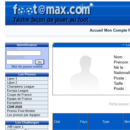
Accueil
Mon Compte
~~ La
Identification
LOGIN
Nom :
PASSWORD
Prénom 
Mot de passe oublié
Né le :
Nationali
Les Pronos
Poste :
Ligue 1
Ligue 2
Taille :
Champions League
Poids :
Europa League
Coupe de France
Equipe de France
Européens
Fiche joueur 
CDM 2026
Pronos Foot féminin
Les pronos par équipes
Club
Pays
Type
Mon
Les Challenges
JdB Ligue 1