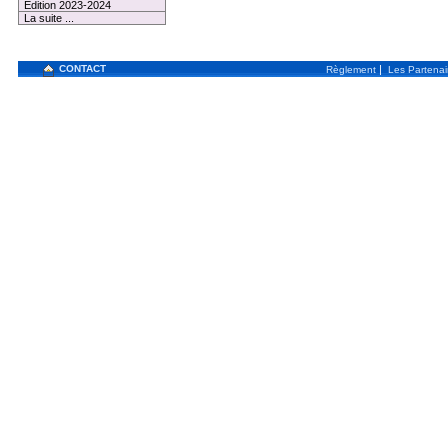
Edition 2023-2024
La suite ...
CONTACT
|
Règlement
Les Partenai