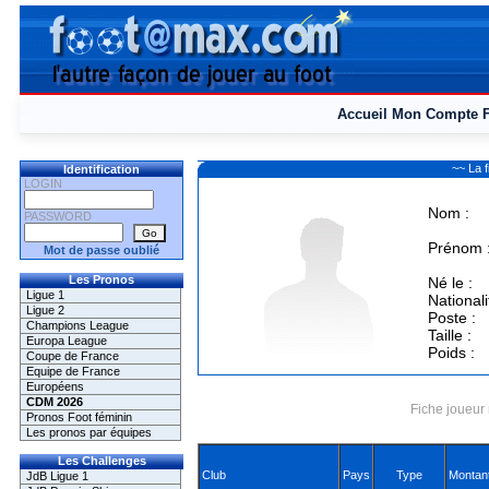
Accueil
Mon Compte
~~ La 
Identification
LOGIN
Nom :
PASSWORD
Prénom 
Mot de passe oublié
Les Pronos
Né le :
Ligue 1
Nationali
Ligue 2
Poste :
Champions League
Taille :
Europa League
Poids :
Coupe de France
Equipe de France
Européens
CDM 2026
Fiche joueur 
Pronos Foot féminin
Les pronos par équipes
Les Challenges
Club
Pays
Type
Montan
JdB Ligue 1