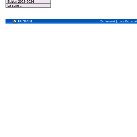
Edition 2023-2024
La suite ...
CONTACT
|
Règlement
Les Partenai