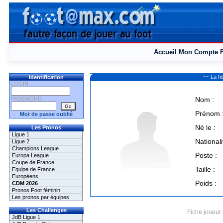
Accueil
Mon Compte
~~ La f
Identification
LOGIN
PASSWORD
Nom :
Prénom 
Mot de passe oublié
Né le :
Les Pronos
Ligue 1
Nationali
Ligue 2
Champions League
Poste :
Europa League
Coupe de France
Taille :
Equipe de France
Européens
Poids :
CDM 2026
Pronos Foot féminin
Les pronos par équipes
Les Challenges
Fiche joueur 
JdB Ligue 1