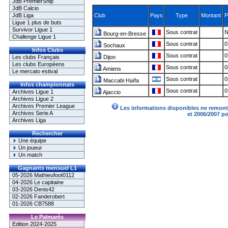
JdB PremierShip
JdB Calcio
JdB Liga
Club
Pays
Type
Montant
P
Ligue 1 plus de buts
Survivor Ligue 1
Sous contrat
N
Bourg-en-Bresse
Challenge Ligue 1
Sous contrat
0
Sochaux
Infos Clubs
Sous contrat
0
Les clubs Français
Dijon
Les clubs Européens
Sous contrat
0
Amiens
Le mercato estival
Sous contrat
0
Maccabi Haïfa
Infos championnats
Sous contrat
0
Archives Ligue 1
Ajaccio
Archives Ligue 2
Archives Premier League
Les informations disponibles ne remonte
Archives Serie A
et 2006/2007 p
Archives Liga
Rechercher
Une équipe
Un joueur
Un match
Gagnants mensuel L1
05-2026 Mathieufoot0112
04-2026 Le capitaine
03-2026 Denis42
02-2026 Fanderobert
01-2026 CB7588
Le Palmarès
Edition 2024-2025