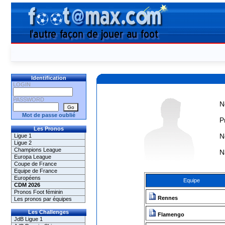
Identification
LOGIN
PASSWORD
N
Mot de passe oublié
P
Les Pronos
N
Ligue 1
Ligue 2
Champions League
N
Europa League
Coupe de France
Equipe de France
Européens
Equipe
CDM 2026
Pronos Foot féminin
Rennes
Les pronos par équipes
Les Challenges
Flamengo
JdB Ligue 1