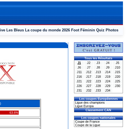
ive
Les Bleus
La coupe du monde 2026
Foot Féminin
Quiz
Photos
Tous les Résultats
J1
J2
J3
J4
J5
J6
J7
J8
J9
J10
J11
J12
J13
J14
J15
J16
J17
J18
J19
J20
J21
J22
J23
J24
J25
J26
J27
J28
J29
J30
J31
J32
J33
J34
Les coupes Européennes
Ligue des champions
)
Ligue Europa
Classement CAN
63.6%
Les coupes nationales
Coupe de France
Coupe de la Ligue