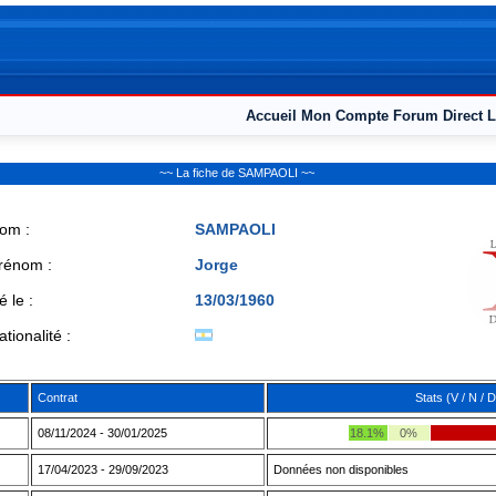
Accueil
Mon Compte
Forum
Direct L
~~ La fiche de SAMPAOLI ~~
om :
SAMPAOLI
rénom :
Jorge
é le :
13/03/1960
ationalité :
Contrat
Stats (V / N / D
08/11/2024 - 30/01/2025
18.1%
0%
17/04/2023 - 29/09/2023
Données non disponibles