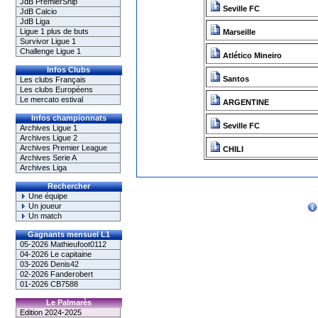
JdB PremierShip
Seville FC
JdB Calcio
JdB Liga
Ligue 1 plus de buts
Marseille
Survivor Ligue 1
Challenge Ligue 1
Atlético Mineiro
Infos Clubs
Santos
Les clubs Français
Les clubs Européens
Le mercato estival
ARGENTINE
Infos championnats
Seville FC
Archives Ligue 1
Archives Ligue 2
Archives Premier League
CHILI
Archives Serie A
Archives Liga
Rechercher
Une équipe
Un joueur
Un match
Gagnants mensuel L1
05-2026 Mathieufoot0112
04-2026 Le capitaine
03-2026 Denis42
02-2026 Fanderobert
01-2026 CB7588
Le Palmarès
Edition 2024-2025