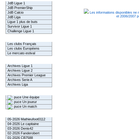
JdB Ligue 1
JdB PremierShip
JdB Calcio
Les informations disponibles ne 
et 2006/2007 p
JdB Liga
Ligue 1 plus de buts
Survivor Ligue 1
Challenge Ligue 1
Infos Clubs
Les clubs Français
Les clubs Européens
Le mercato estival
Infos championnats
Archives Ligue 1
Archives Ligue 2
Archives Premier League
Archives Serie A
Archives Liga
Rechercher
Une équipe
Un joueur
Un match
Gagnants mensuel L1
05-2026 Mathieufoot0112
04-2026 Le capitaine
03-2026 Denis42
02-2026 Fanderobert
01-2026 CB7588