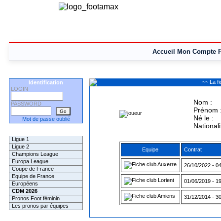
Accueil
Mon Compte
~~ La f
Identification
LOGIN
Nom :
PASSWORD
Prénom 
Né le :
Mot de passe oublié
Nationali
Les Pronos
Ligue 1
Ligue 2
Equipe
Contrat
Champions League
Europa League
Auxerre
26/10/2022 - 0
Coupe de France
Equipe de France
Lorient
01/06/2019 - 1
Européens
CDM 2026
Amiens
31/12/2014 - 3
Pronos Foot féminin
Les pronos par équipes
Les Challenges