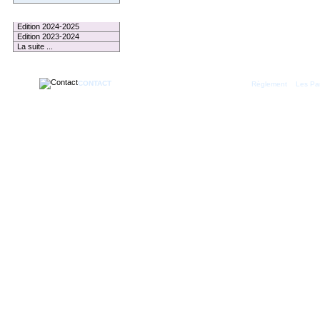
Le Palmarès
Edition 2024-2025
Edition 2023-2024
La suite ...
CONTACT
|
Règlement
Les Par