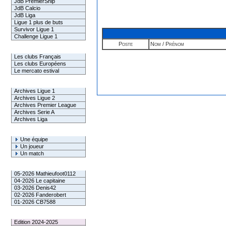
JdB PremierShip
JdB Calcio
JdB Liga
Ligue 1 plus de buts
Survivor Ligue 1
Challenge Ligue 1
Poste
Nom / Prénom
Infos Clubs
Les clubs Français
Les clubs Européens
Le mercato estival
Infos championnats
Archives Ligue 1
Archives Ligue 2
Archives Premier League
Archives Serie A
Archives Liga
Rechercher
Une équipe
Un joueur
Un match
Gagnants mensuel L1
05-2026 Mathieufoot0112
04-2026 Le capitaine
03-2026 Denis42
02-2026 Fanderobert
01-2026 CB7588
Le Palmarès
Edition 2024-2025