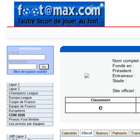
Identification
LOGIN
Nom complet 
PASSWORD
Fondé en :
Président :
Mot de passe oublié
Entraineur :
Les Pronos
Stade :
Ligue 1
Ligue 2
Site officiel :
Champions League
Europa League
Classement
Coupe de France
e
Equipe de France
Européens
CDM 2026
Pronos Foot féminin
Les pronos par équipes
Les Challenges
Calendrier
Effectif
Buteurs
Palmarès
Trans
JdB Ligue 1