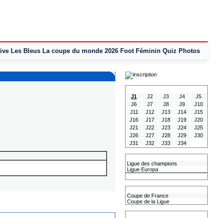
ive
Les Bleus
La coupe du monde 2026
Foot Féminin
Quiz
Photos
Tous les Résultats
J1
J2
J3
J4
J5
J6
J7
J8
J9
J10
J11
J12
J13
J14
J15
J16
J17
J18
J19
J20
J21
J22
J23
J24
J25
J26
J27
J28
J29
J30
J31
J32
J33
J34
Les coupes Européennes
Ligue des champions
Ligue Europa
Classement CAN
Les coupes nationales
Coupe de France
Coupe de la Ligue
Les coupes internationales