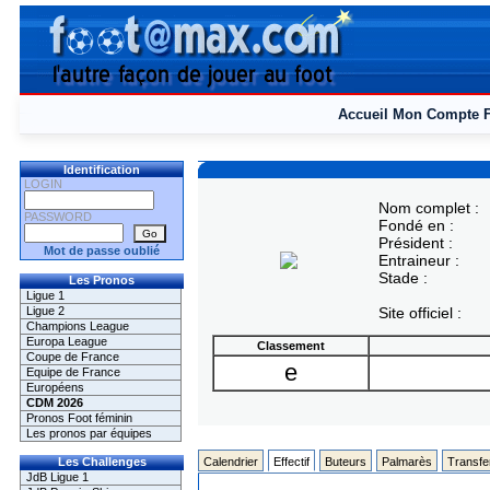
Accueil
Mon Compte
Identification
LOGIN
Nom complet :
PASSWORD
Fondé en :
Président :
Mot de passe oublié
Entraineur :
Stade :
Les Pronos
Ligue 1
Ligue 2
Site officiel :
Champions League
Europa League
Classement
Coupe de France
e
Equipe de France
Européens
CDM 2026
Pronos Foot féminin
Les pronos par équipes
Les Challenges
Calendrier
Effectif
Buteurs
Palmarès
Transfe
JdB Ligue 1