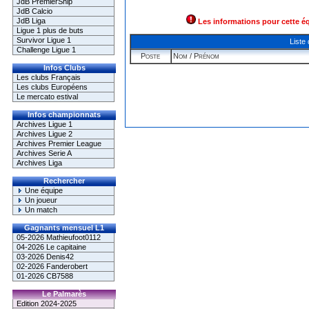
JdB PremierShip
JdB Calcio
JdB Liga
Les informations pour cette é
Ligue 1 plus de buts
Survivor Ligue 1
Liste
Challenge Ligue 1
Poste
Nom / Prénom
Infos Clubs
Les clubs Français
Les clubs Européens
Le mercato estival
Infos championnats
Archives Ligue 1
Archives Ligue 2
Archives Premier League
Archives Serie A
Archives Liga
Rechercher
Une équipe
Un joueur
Un match
Gagnants mensuel L1
05-2026 Mathieufoot0112
04-2026 Le capitaine
03-2026 Denis42
02-2026 Fanderobert
01-2026 CB7588
Le Palmarès
Edition 2024-2025