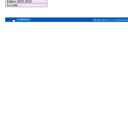
Edition 2023-2024
La suite ...
CONTACT
|
Règlement
Les Partenai