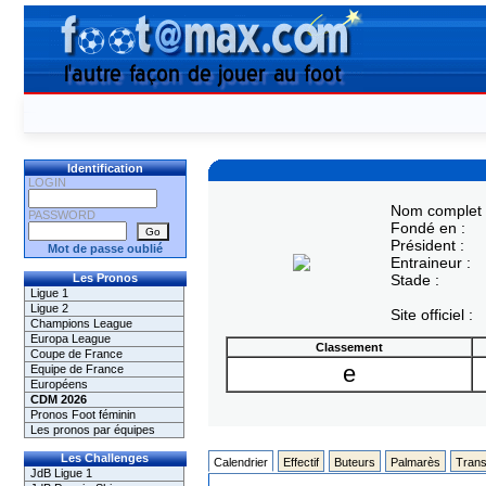
Identification
LOGIN
Nom complet 
PASSWORD
Fondé en :
Président :
Mot de passe oublié
Entraineur :
Les Pronos
Stade :
Ligue 1
Ligue 2
Site officiel :
Champions League
Europa League
Classement
Coupe de France
e
Equipe de France
Européens
CDM 2026
Pronos Foot féminin
Les pronos par équipes
Les Challenges
Calendrier
Effectif
Buteurs
Palmarès
Trans
JdB Ligue 1