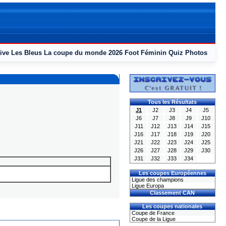
ive
Les Bleus
La coupe du monde 2026
Foot Féminin
Quiz
Photos
Tous les Résultats
J1
J2
J3
J4
J5
J6
J7
J8
J9
J10
J11
J12
J13
J14
J15
J16
J17
J18
J19
J20
J21
J22
J23
J24
J25
J26
J27
J28
J29
J30
J31
J32
J33
J34
Les coupes Européennes
Ligue des champions
Ligue Europa
Classement CAN
Les coupes nationales
Coupe de France
Coupe de la Ligue