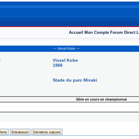
Accueil
Mon Compte
Forum
Direct L
~~ Vissel Kobe ~~
:
Vissel Kobe
1966
Stade du parc Misaki
Série en cours en championnat
ferts
Entraineurs
Dernières saisons