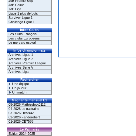
JdB PremierShip
JdB Calcio
JdB Liga
Ligue 1 plus de buts
Survivor Ligue 1
Challenge Ligue 1
Infos Clubs
Les clubs Français
Les clubs Européens
Le mercato estival
Infos championnats
Archives Ligue 1
Archives Ligue 2
Archives Premier League
Archives Serie A
Archives Liga
Rechercher
Une équipe
Un joueur
Un match
Gagnants mensuel L1
05-2026 Mathieufoot0112
04-2026 Le capitaine
03-2026 Denis42
02-2026 Fanderobert
01-2026 CB7588
Le Palmarès
Edition 2024-2025