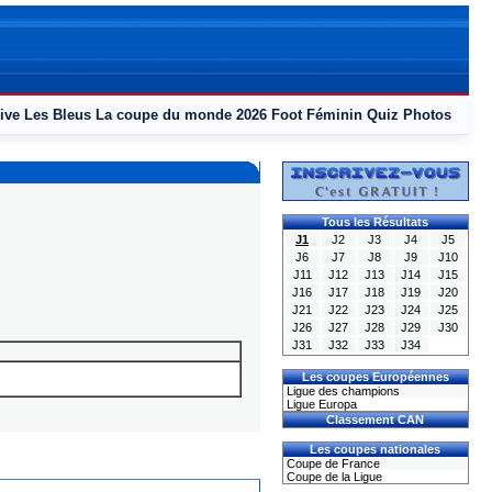
ive
Les Bleus
La coupe du monde 2026
Foot Féminin
Quiz
Photos
Tous les Résultats
J1
J2
J3
J4
J5
J6
J7
J8
J9
J10
J11
J12
J13
J14
J15
J16
J17
J18
J19
J20
J21
J22
J23
J24
J25
J26
J27
J28
J29
J30
J31
J32
J33
J34
Les coupes Européennes
Ligue des champions
Ligue Europa
Classement CAN
Les coupes nationales
Coupe de France
Coupe de la Ligue