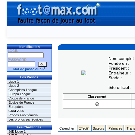
Identification
LOGIN
Nom complet 
PASSWORD
Fondé en :
Président :
Mot de passe oublié
Entraineur :
Les Pronos
Stade :
Ligue 1
Ligue 2
Site officiel :
Champions League
Europa League
Classement
Coupe de France
e
Equipe de France
Européens
CDM 2026
Pronos Foot féminin
Les pronos par équipes
Les Challenges
Calendrier
Effectif
Buteurs
Palmarès
Trans
JdB Ligue 1