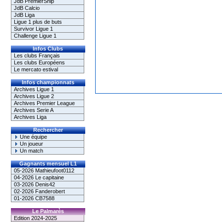
JdB PremierShip
JdB Calcio
JdB Liga
Ligue 1 plus de buts
Survivor Ligue 1
Challenge Ligue 1
Infos Clubs
Les clubs Français
Les clubs Européens
Le mercato estival
Infos championnats
Archives Ligue 1
Archives Ligue 2
Archives Premier League
Archives Serie A
Archives Liga
Rechercher
Une équipe
Un joueur
Un match
Gagnants mensuel L1
05-2026 Mathieufoot0112
04-2026 Le capitaine
03-2026 Denis42
02-2026 Fanderobert
01-2026 CB7588
Le Palmarès
Edition 2024-2025