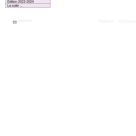
Edition 2023-2024
La suite ...
CONTACT
|
Règlement
Les Partenai