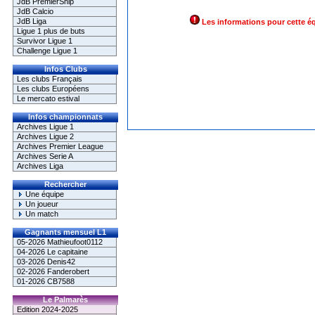
JdB PremierShip
JdB Calcio
JdB Liga
Les informations pour cette é
Ligue 1 plus de buts
Survivor Ligue 1
Challenge Ligue 1
Infos Clubs
Les clubs Français
Les clubs Européens
Le mercato estival
Infos championnats
Archives Ligue 1
Archives Ligue 2
Archives Premier League
Archives Serie A
Archives Liga
Rechercher
Une équipe
Un joueur
Un match
Gagnants mensuel L1
05-2026 Mathieufoot0112
04-2026 Le capitaine
03-2026 Denis42
02-2026 Fanderobert
01-2026 CB7588
Le Palmarès
Edition 2024-2025