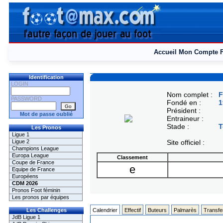
Accueil
Mon Compte
Identification
LOGIN
Nom complet :
F
PASSWORD
Fondé en :
1
Président :
Mot de passe oublié
Entraineur :
Stade :
T
Les Pronos
Ligue 1
Ligue 2
Site officiel :
Champions League
Europa League
Classement
Coupe de France
e
Equipe de France
Européens
CDM 2026
Pronos Foot féminin
Les pronos par équipes
Les Challenges
Calendrier
Effectif
Buteurs
Palmarès
Transfe
JdB Ligue 1