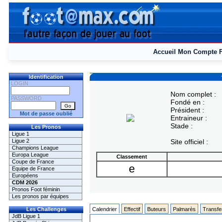
Accueil
Mon Compte
Identification
LOGIN
Nom complet :
PASSWORD
Fondé en :
Président :
Mot de passe oublié
Entraineur :
Stade :
Les Pronos
Ligue 1
Ligue 2
Site officiel :
Champions League
Europa League
Classement
Coupe de France
e
Equipe de France
Européens
CDM 2026
Pronos Foot féminin
Les pronos par équipes
Les Challenges
Calendrier
Effectif
Buteurs
Palmarès
Transfe
JdB Ligue 1