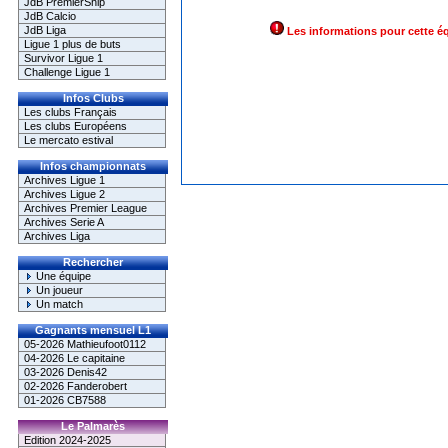
JdB PremierShip
JdB Calcio
JdB Liga
Les informations pour cette é
Ligue 1 plus de buts
Survivor Ligue 1
Challenge Ligue 1
Infos Clubs
Les clubs Français
Les clubs Européens
Le mercato estival
Infos championnats
Archives Ligue 1
Archives Ligue 2
Archives Premier League
Archives Serie A
Archives Liga
Rechercher
Une équipe
Un joueur
Un match
Gagnants mensuel L1
05-2026 Mathieufoot0112
04-2026 Le capitaine
03-2026 Denis42
02-2026 Fanderobert
01-2026 CB7588
Le Palmarès
Edition 2024-2025