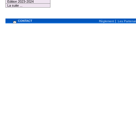
Edition 2023-2024
La suite ...
CONTACT
|
Règlement
Les Partenai