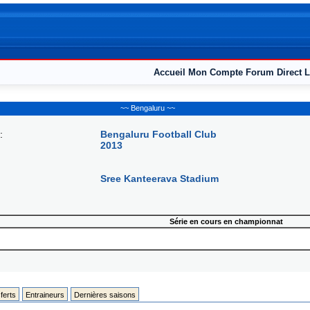
Accueil
Mon Compte
Forum
Direct L
~~ Bengaluru ~~
:
Bengaluru Football Club
2013
Sree Kanteerava Stadium
Série en cours en championnat
ferts
Entraineurs
Dernières saisons