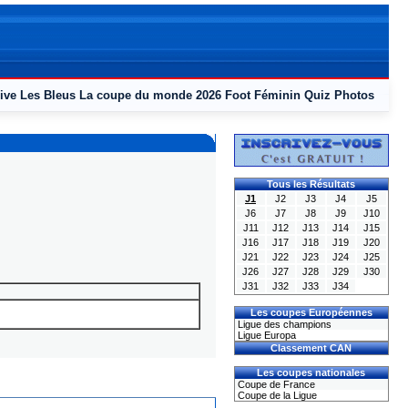
ive
Les Bleus
La coupe du monde 2026
Foot Féminin
Quiz
Photos
Tous les Résultats
J1
J2
J3
J4
J5
J6
J7
J8
J9
J10
J11
J12
J13
J14
J15
J16
J17
J18
J19
J20
J21
J22
J23
J24
J25
J26
J27
J28
J29
J30
J31
J32
J33
J34
Les coupes Européennes
Ligue des champions
Ligue Europa
Classement CAN
Les coupes nationales
Coupe de France
Coupe de la Ligue