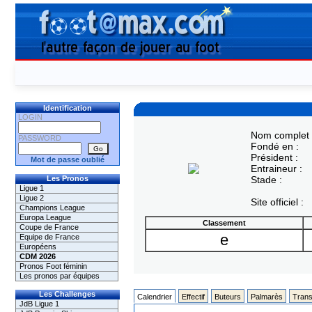
Identification
LOGIN
Nom complet 
PASSWORD
Fondé en :
Président :
Mot de passe oublié
Entraineur :
Les Pronos
Stade :
Ligue 1
Ligue 2
Site officiel :
Champions League
Europa League
Classement
Coupe de France
e
Equipe de France
Européens
CDM 2026
Pronos Foot féminin
Les pronos par équipes
Les Challenges
Calendrier
Effectif
Buteurs
Palmarès
Trans
JdB Ligue 1