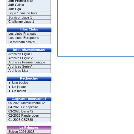
JdB PremierShip
JdB Calcio
JdB Liga
Ligue 1 plus de buts
Survivor Ligue 1
Challenge Ligue 1
Infos Clubs
Les clubs Français
Les clubs Européens
Le mercato estival
Infos championnats
Archives Ligue 1
Archives Ligue 2
Archives Premier League
Archives Serie A
Archives Liga
Rechercher
Une équipe
Un joueur
Un match
Gagnants mensuel L1
05-2026 Mathieufoot0112
04-2026 Le capitaine
03-2026 Denis42
02-2026 Fanderobert
01-2026 CB7588
Le Palmarès
Edition 2024-2025