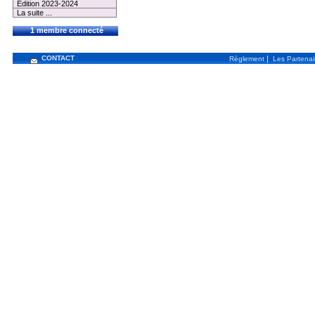
Edition 2023-2024
La suite ...
1 membre connecté
CONTACT
|
Règlement
Les Partenai