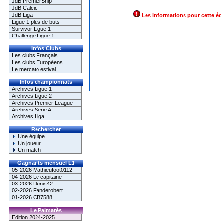
JdB PremierShip
JdB Calcio
JdB Liga
Les informations pour cette é
Ligue 1 plus de buts
Survivor Ligue 1
Challenge Ligue 1
Infos Clubs
Les clubs Français
Les clubs Européens
Le mercato estival
Infos championnats
Archives Ligue 1
Archives Ligue 2
Archives Premier League
Archives Serie A
Archives Liga
Rechercher
Une équipe
Un joueur
Un match
Gagnants mensuel L1
05-2026 Mathieufoot0112
04-2026 Le capitaine
03-2026 Denis42
02-2026 Fanderobert
01-2026 CB7588
Le Palmarès
Edition 2024-2025