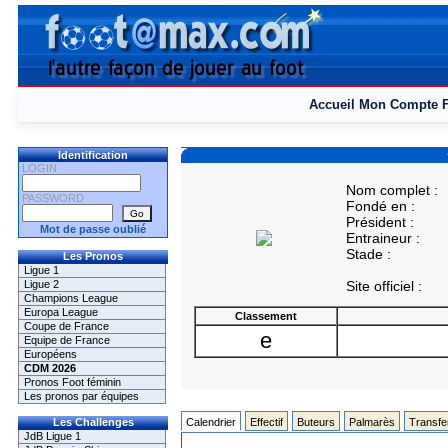
Accueil
Mon Compte
Identification
LOGIN
Nom complet :
PASSWORD
Fondé en :
Président :
Mot de passe oublié
Entraineur :
Stade :
Les Pronos
Ligue 1
Ligue 2
Site officiel :
Champions League
Europa League
Classement
Coupe de France
e
Equipe de France
Européens
CDM 2026
Pronos Foot féminin
Les pronos par équipes
Les Challenges
Calendrier
Effectif
Buteurs
Palmarès
Transfe
JdB Ligue 1