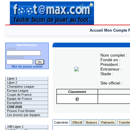
Accueil
Mon Compte
Identification
LOGIN
Nom complet :
PASSWORD
Fondé en :
Président :
Mot de passe oublié
Entraineur :
Stade :
Les Pronos
Ligue 1
Ligue 2
Site officiel :
Champions League
Europa League
Classement
Coupe de France
e
Equipe de France
Européens
CDM 2026
Pronos Foot féminin
Les pronos par équipes
Les Challenges
Calendrier
Effectif
Buteurs
Palmarès
Transfe
JdB Ligue 1