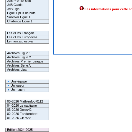
JdB PremierShip
JdB Calcio
JdB Liga
Les informations pour cette é
Ligue 1 plus de buts
Survivor Ligue 1
Challenge Ligue 1
Infos Clubs
Les clubs Français
Les clubs Européens
Le mercato estival
Infos championnats
Archives Ligue 1
Archives Ligue 2
Archives Premier League
Archives Serie A
Archives Liga
Rechercher
Une équipe
Un joueur
Un match
Gagnants mensuel L1
05-2026 Mathieufoot0112
04-2026 Le capitaine
03-2026 Denis42
02-2026 Fanderobert
01-2026 CB7588
Le Palmarès
Edition 2024-2025