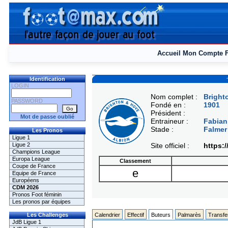
Accueil
Mon Compte
Identification
LOGIN
Nom complet :
Bright
PASSWORD
Fondé en :
1901
Président :
Mot de passe oublié
Entraineur :
Fabia
Stade :
Falmer
Les Pronos
Ligue 1
Ligue 2
Site officiel :
https:
Champions League
Europa League
Classement
Coupe de France
e
Equipe de France
Européens
CDM 2026
Pronos Foot féminin
Les pronos par équipes
Les Challenges
Calendrier
Effectif
Buteurs
Palmarès
Transfe
JdB Ligue 1