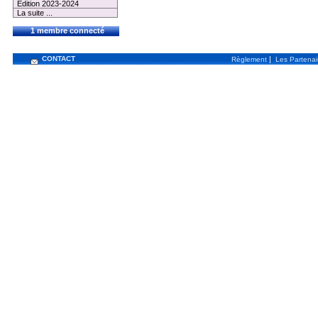
Edition 2023-2024
La suite ...
1 membre connecté
CONTACT
|
Règlement
Les Partenai