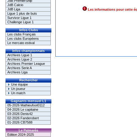
JdB PremierShip
JdB Calcio
JdB Liga
Les informations pour cette é
Ligue 1 plus de buts
Survivor Ligue 1
Challenge Ligue 1
Infos Clubs
Les clubs Français
Les clubs Européens
Le mercato estival
Infos championnats
Archives Ligue 1
Archives Ligue 2
Archives Premier League
Archives Serie A
Archives Liga
Rechercher
Une équipe
Un joueur
Un match
Gagnants mensuel L1
05-2026 Mathieufoot0112
04-2026 Le capitaine
03-2026 Denis42
02-2026 Fanderobert
01-2026 CB7588
Le Palmarès
Edition 2024-2025