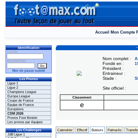
Accueil
Mon Compte
~
Identification
LOGIN
Nom complet :
A
PASSWORD
Fondé en :
1
Président :
Mot de passe oublié
Entraineur :
Stade :
S
Les Pronos
Ligue 1
Ligue 2
Site officiel :
Champions League
Europa League
Classement
Coupe de France
e
Equipe de France
Européens
CDM 2026
Pronos Foot féminin
Les pronos par équipes
Les Challenges
Calendrier
Effectif
Buteurs
Palmarès
Transfe
JdB Ligue 1