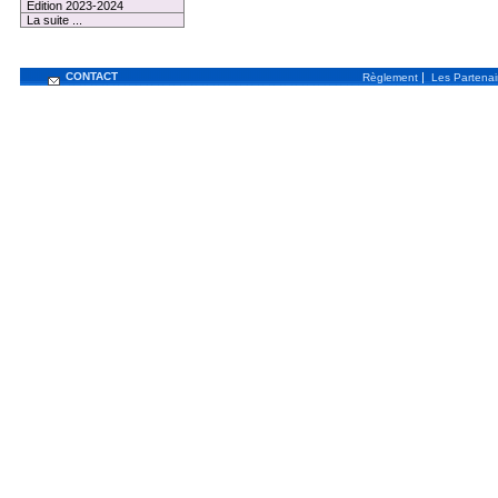
Edition 2023-2024
La suite ...
CONTACT
|
Règlement
Les Partenai