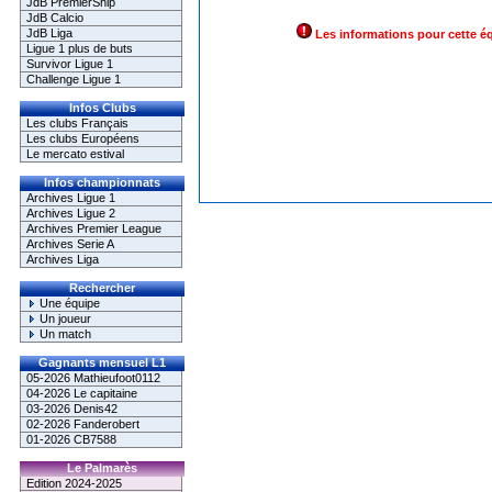
JdB PremierShip
JdB Calcio
JdB Liga
Les informations pour cette é
Ligue 1 plus de buts
Survivor Ligue 1
Challenge Ligue 1
Infos Clubs
Les clubs Français
Les clubs Européens
Le mercato estival
Infos championnats
Archives Ligue 1
Archives Ligue 2
Archives Premier League
Archives Serie A
Archives Liga
Rechercher
Une équipe
Un joueur
Un match
Gagnants mensuel L1
05-2026 Mathieufoot0112
04-2026 Le capitaine
03-2026 Denis42
02-2026 Fanderobert
01-2026 CB7588
Le Palmarès
Edition 2024-2025