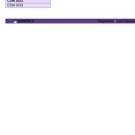
CDM 2023
CDM 2019
CONTACT
Règlement
|
Les Partena