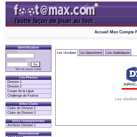
Accueil
Mon Compte
Identification
LOGIN
Les résultats
Le classement
Les statistiques
PASSWORD
Mot de passe oublié
Les Pronos
Division 1
Division 2
Coupe de la Ligue
Challenge de France
Les résultat
Infos Clubs
Clubs de Division 1
Clubs de Division 2
Infos championnats
Archives Division 1
International