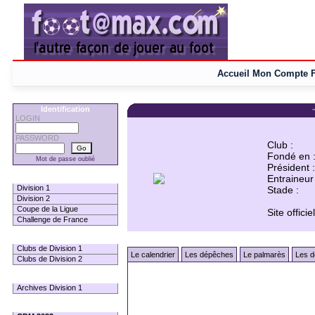
Accueil
Mon Compte
Identification
LOGIN
PASSWORD
Club :
Fondé en 
Mot de passe oublié
Président :
Entraineur 
Les Pronos
Division 1
Stade :
Division 2
Coupe de la Ligue
Site officiel
Challenge de France
Infos Clubs
Clubs de Division 1
Le calendrier
Les dépêches
Le palmarès
Les d
Clubs de Division 2
Infos championnats
Archives Division 1
International